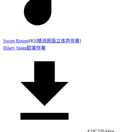
Sweet Return
HQ
[
精消原版立体声伴奏
]
Hilary Stagg
欧美伴奏
4′18″
320 kbps