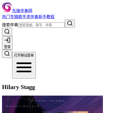
先锋伴奏网
热门
专辑
歌手
求伴奏
新手教程
搜索伴奏
登录
打开移动菜单
Hilary Stagg