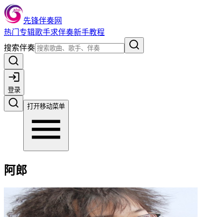
先锋伴奏网
热门
专辑
歌手
求伴奏
新手教程
搜索伴奏
登录
打开移动菜单
阿郎