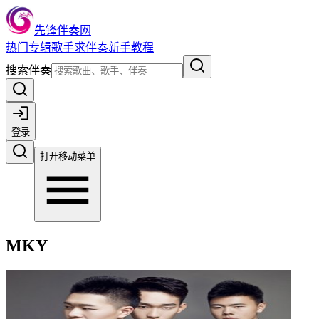
先锋伴奏网
热门
专辑
歌手
求伴奏
新手教程
搜索伴奏
登录
打开移动菜单
MKY