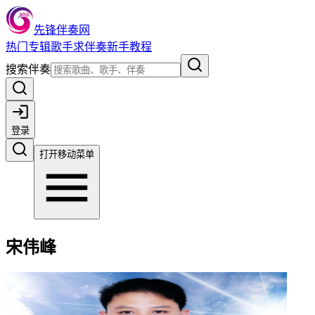
先锋伴奏网
热门
专辑
歌手
求伴奏
新手教程
搜索伴奏
登录
打开移动菜单
宋伟峰