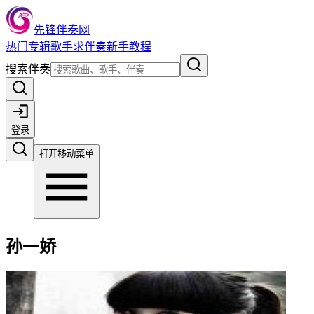
先锋伴奏网
热门
专辑
歌手
求伴奏
新手教程
搜索伴奏
登录
打开移动菜单
孙一娇