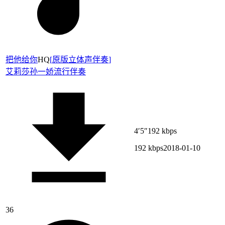
把他给你
HQ
[
原版立体声伴奏
]
艾莉莎
孙一娇
流行伴奏
4′5″
192 kbps
192 kbps
2018-01-10
36