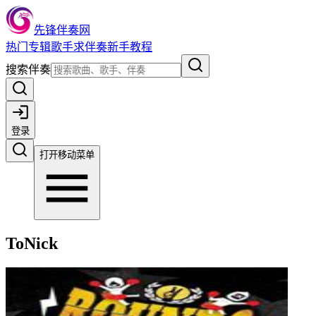
先锋伴奏网
热门
专辑
歌手
求伴奏
新手教程
搜索伴奏
登录
打开移动菜单
ToNick