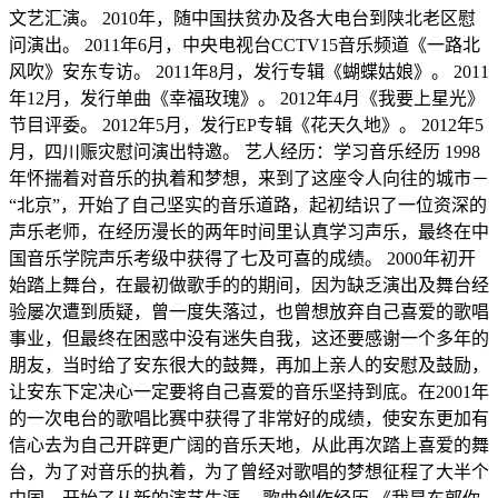
文艺汇演。 2010年，随中国扶贫办及各大电台到陕北老区慰
问演出。 2011年6月，中央电视台CCTV15音乐频道《一路北
风吹》安东专访。 2011年8月，发行专辑《蝴蝶姑娘》。 2011
年12月，发行单曲《幸福玫瑰》。 2012年4月《我要上星光》
节目评委。 2012年5月，发行EP专辑《花天久地》。 2012年5
月，四川赈灾慰问演出特邀。 艺人经历：学习音乐经历 1998
年怀揣着对音乐的执着和梦想，来到了这座令人向往的城市－
“北京”，开始了自己坚实的音乐道路，起初结识了一位资深的
声乐老师，在经历漫长的两年时间里认真学习声乐，最终在中
国音乐学院声乐考级中获得了七及可喜的成绩。 2000年初开
始踏上舞台，在最初做歌手的的期间，因为缺乏演出及舞台经
验屡次遭到质疑，曾一度失落过，也曾想放弃自己喜爱的歌唱
事业，但最终在困惑中没有迷失自我，这还要感谢一个多年的
朋友，当时给了安东很大的鼓舞，再加上亲人的安慰及鼓励，
让安东下定决心一定要将自己喜爱的音乐坚持到底。在2001年
的一次电台的歌唱比赛中获得了非常好的成绩，使安东更加有
信心去为自己开辟更广阔的音乐天地，从此再次踏上喜爱的舞
台，为了对音乐的执着，为了曾经对歌唱的梦想征程了大半个