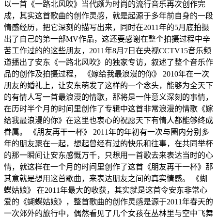
以一首《一路北风吹》当代颇为时尚的流行音乐再次创作完
成，其实这首歌曲的创作灵感，就是起源于多年前自身的一段
情感经历，把它深刻的描写出来，同时在2011年的5月底拍摄
出了自己的第一部MV作品，这还要感谢在整个拍摄过程中辛
苦工作过的的这些朋友，2011年8月7日在央视CCTV15音乐频
道播出了安东《一路北风吹》的独家专访，叙述了整个音乐作
品的创作及拍摄过程， 《嫁给我最浪漫的你》 2010年在一次
朋友的婚礼上，让安东萌发了这样的一个念头，能够为全天下
的有情人写一首最浪漫的情歌，那将是一件意义深刻的事情，
在历时半个月的时间里创作了专辑中这首非常浪漫的情歌《嫁
给我最浪漫的你》在这里也衷心的祝愿天下有情人都能够终成
眷属。 《朋友再干一杯》 2011年的年初有一次与圈内分别多
年的朋友聚在一起，想起曾经有过的快乐和往事，在共同举杯
的那一瞬间让安东感慨万千，只想用一首歌去来表达当时的心
情，就这样在一个月的时间里创作了这首《朋友再干一杯》那
其意就是想用这首歌曲，来表达朋友之间的真实情感。 《蝴
蝶姑娘》 在2011年最大的收获，其实就是这首令安东非常心
爱的《蝴蝶姑娘》，整首歌曲的创作灵感是源于2011年春天的
一次郊外的旅行中，偶然看见了几个女孩在丛林里与空中飞舞