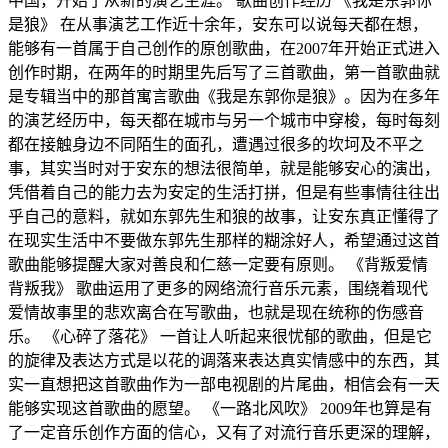
中国，开始了从新的演艺生涯。 歌曲创作经历 《我是东郭你
是狼》 在从事演艺工作近十余年，安东可以说每天都在想，
能够有一首属于自己创作的原创歌曲，在2007年开始正式进入
创作时期，在两年的时期里先后写了三首歌曲，第一首歌曲就
是专辑当中的那首寓言歌曲《我是东郭你是狼》。因为在多年
的演艺经历中，每天都在城市与另一个城市中穿梭，每时每刻
都在接触身边不同陌生的面孔，遭遇过很多的坎坷及不平之
事，其实当时对于安东的想法很简单，就是能够安心的演出，
凭借着自己的能力去为安定的生活打拼，但是有些事情往往出
乎自己的意料，就如东郭先生和狼的故事，让安东真正懂得了
在现实生活中不要做东郭先生那样的糊涂好人，希望通过这首
歌曲能够提醒大家对善良和仁慈一定要有原则。 《背叛爱情
背叛我》 歌曲运用了更多的网络流行音乐元素，围绕着现代
爱情故事里的悲欢离合在写歌曲，也就是现在统称的伤感音
乐。 《心碎了落花》 一首让人听起来很忧郁的歌曲，但是它
的旋律及表达方式是以花的调落来表达真实情感中的东西，其
实一直想把这首歌曲作为一部电视剧的片尾曲，相信会有一天
能够实现这首歌曲的愿望。 《一路北风吹》 2009年也算是有
了一定音乐创作方面的信心，又有了对流行音乐更深的理解，