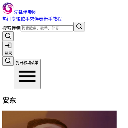
先锋伴奏网
热门
专辑
歌手
求伴奏
新手教程
搜索伴奏
登录
打开移动菜单
安东