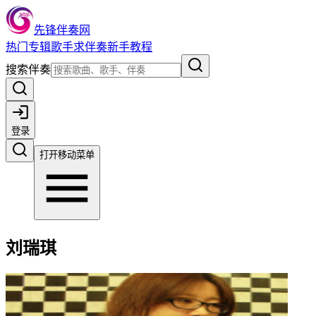
先锋伴奏网
热门
专辑
歌手
求伴奏
新手教程
搜索伴奏
登录
打开移动菜单
刘瑞琪