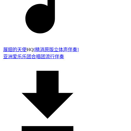
展翅的天使
HQ
[
精消原版立体声伴奏
]
亚洲爱乐乐团合唱团
流行伴奏