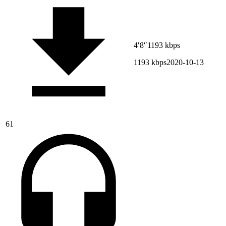
4′8″
1193 kbps
1193 kbps
2020-10-13
61