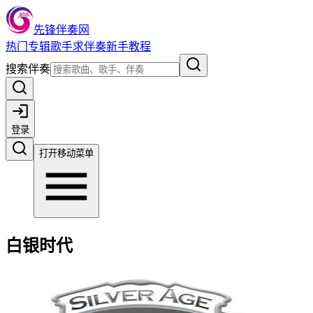
先锋伴奏网
热门
专辑
歌手
求伴奏
新手教程
搜索伴奏
登录
打开移动菜单
白银时代