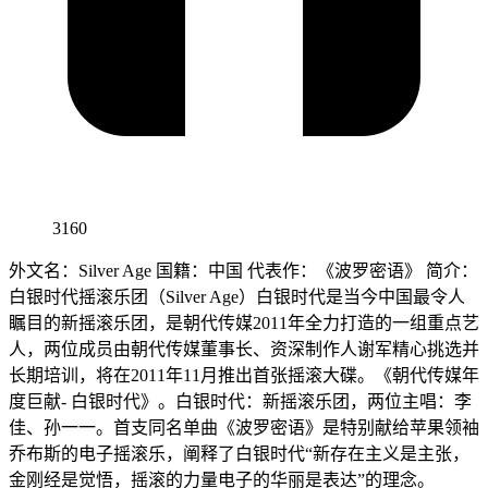
3160
外文名：Silver Age 国籍：中国 代表作：《波罗密语》 简介：
白银时代摇滚乐团（Silver Age）白银时代是当今中国最令人
瞩目的新摇滚乐团，是朝代传媒2011年全力打造的一组重点艺
人，两位成员由朝代传媒董事长、资深制作人谢军精心挑选并
长期培训，将在2011年11月推出首张摇滚大碟。《朝代传媒年
度巨献- 白银时代》。白银时代：新摇滚乐团，两位主唱：李
佳、孙一一。首支同名单曲《波罗密语》是特别献给苹果领袖
乔布斯的电子摇滚乐，阐释了白银时代“新存在主义是主张，
金刚经是觉悟，摇滚的力量电子的华丽是表达”的理念。