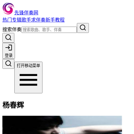
先锋伴奏网
热门
专辑
歌手
求伴奏
新手教程
搜索伴奏
登录
打开移动菜单
杨春辉