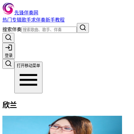
先锋伴奏网
热门
专辑
歌手
求伴奏
新手教程
搜索伴奏
登录
打开移动菜单
欣兰