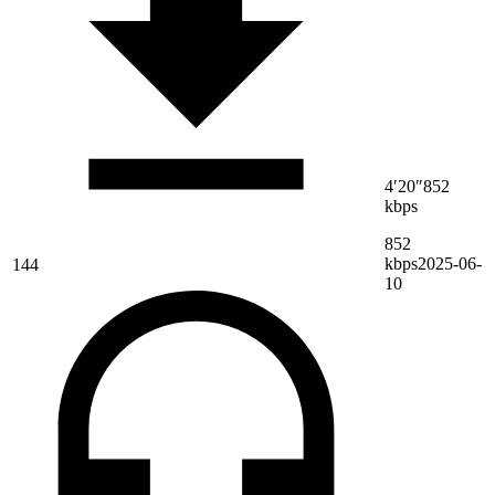
4′20″
852
kbps
852
kbps
2025-06-
144
10