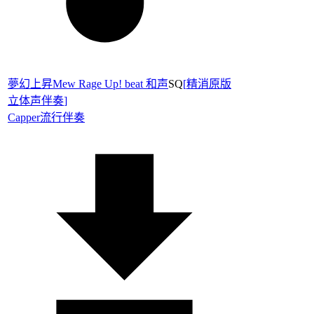
夢幻上昇Mew Rage Up! beat 和声
SQ
[
精消原版
立体声伴奏
]
Capper
流行伴奏