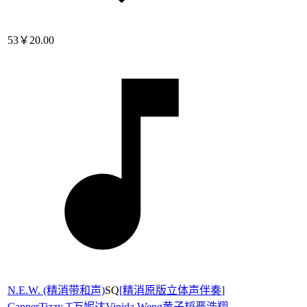
53
￥20.00
N.E.W. (精消带和声)
SQ
[
精消原版立体声伴奏
]
Capper
Tizzy T
万妮达Vinida Weng
黄子韬
严浩翔