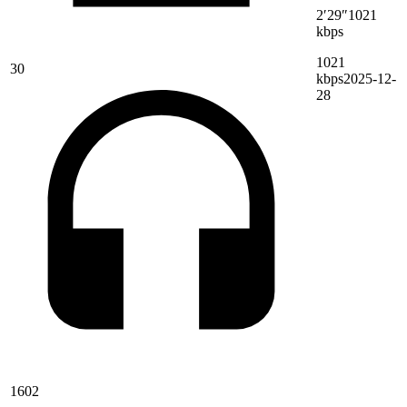
2′29″
1021
kbps
1021
30
kbps
2025-12-
28
1602