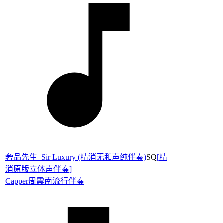
奢品先生_Sir Luxury (精消无和声纯伴奏)
SQ
[
精
消原版立体声伴奏
]
Capper
周震南
流行伴奏