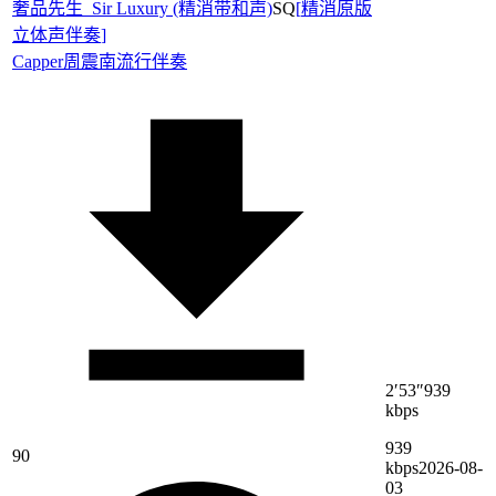
奢品先生_Sir Luxury (精消带和声)
SQ
[
精消原版
立体声伴奏
]
Capper
周震南
流行伴奏
2′53″
939
kbps
939
90
kbps
2026-08-
03