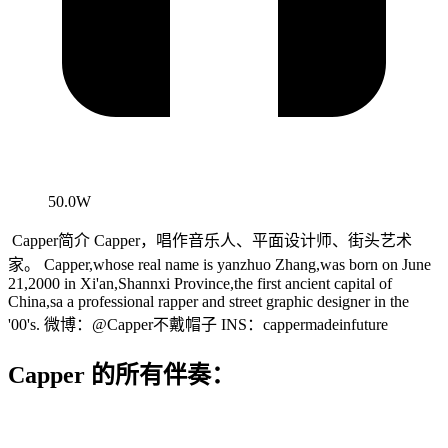
50.0W
Capper简介 Capper，唱作音乐人、平面设计师、街头艺术
家。 Capper,whose real name is yanzhuo Zhang,was born on June
21,2000 in Xi'an,Shannxi Province,the first ancient capital of
China,sa a professional rapper and street graphic designer in the
'00's. 微博：@Capper不戴帽子 INS：cappermadeinfuture
Capper 的所有伴奏：