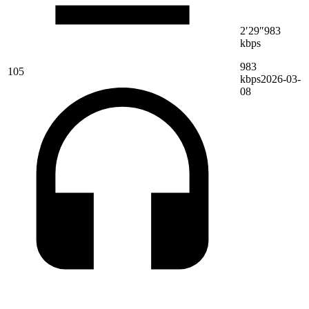
2′29″
983
kbps
983
105
kbps
2026-03-
08