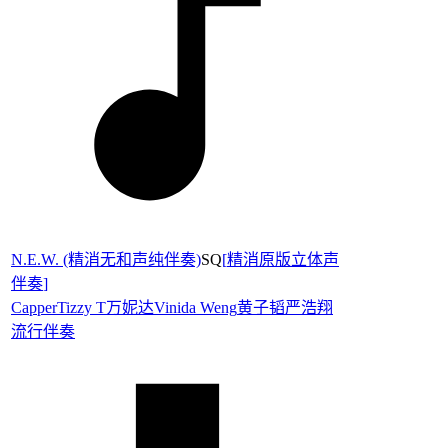
N.E.W. (精消无和声纯伴奏)
SQ
[
精消原版立体声
伴奏
]
Capper
Tizzy T
万妮达Vinida Weng
黄子韬
严浩翔
流行伴奏