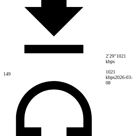
2′29″
1021
kbps
1021
149
kbps
2026-03-
08