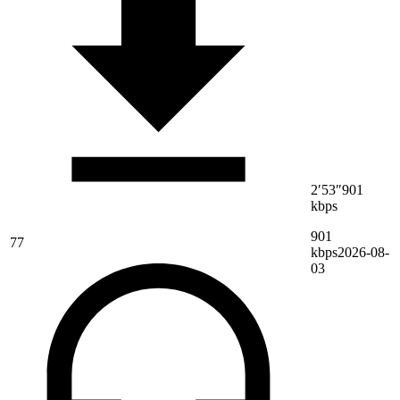
2′53″
901
kbps
901
77
kbps
2026-08-
03