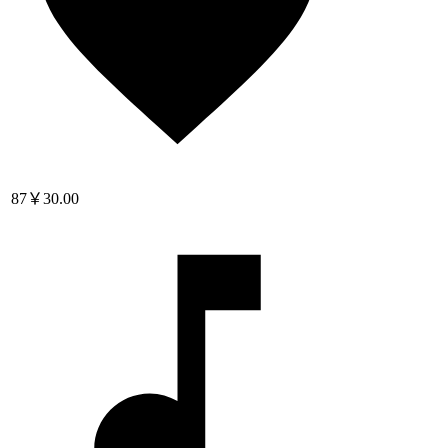
87
￥30.00