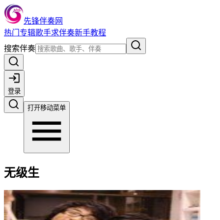
先锋伴奏网
热门
专辑
歌手
求伴奏
新手教程
搜索伴奏
登录
打开移动菜单
无级生