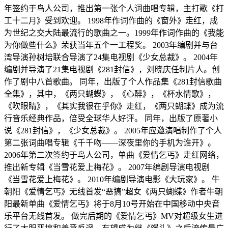
年签约于鸟人公司，推出第一张个人词曲唱专辑，主打歌《打
工十二月》受到欢迎。 1998年作词作曲的《窗外》走红，成
为世纪之交大陆最流行的歌曲之一。1999年作词作曲的《我能
为你做些什么》荣获当年五个一工程奖。 2003年编剧并与台
湾导演孙树培联合导演了24集电视剧《少女总裁》。 2004年
编剧并导演了21集电视剧《281封信》，刘晓庆任制片人。创
作了剧中八首歌曲。 同年，出版了个人作品集《281封信歌曲
全集》，其中，《两只蝴蝶》，《心醉》，《杯水情歌》，
《吹眼睛》，《其实我很在乎你》走红，《两只蝴蝶》成为流
行音乐经典作品，倍受全球华人好评。 同年，出版了原著小
说《281封信》，《少女总裁》。 2005年应邀演唱制作了个人
第二张词曲唱专辑《千千吻——深夜里你的手机为谁开》。
2006年第二次签约于鸟人公司，单曲《爱情乞丐》走红网络，
推出新专辑《当雪花爱上梅花》。 2007年编剧导演电视剧
《当雪花爱上梅花》。 2010年编剧导演电影《大玩家》。 牛
朝阳《爱情乞丐》无线首发“恶搞”超女《两只蝴蝶》作者牛朝
阳最新单曲《爱情乞丐》将于8月10号开始在中国移动中央音
乐平台无线首发。 做完后期的《爱情乞丐》MV对超级女生进