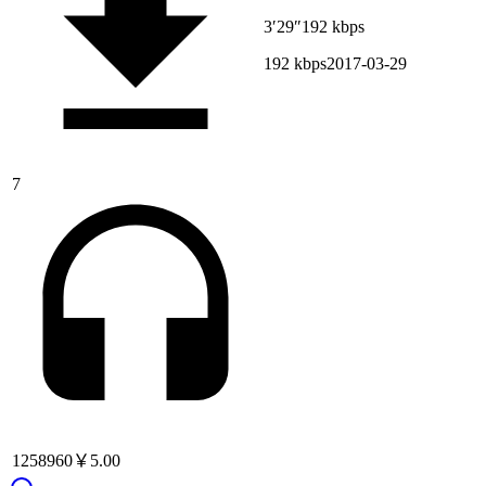
3′29″
192 kbps
192 kbps
2017-03-29
7
1258960
￥5.00