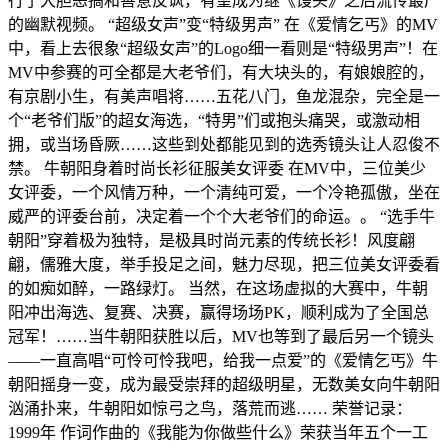
行了大胆恶搞和善意反讽，有望成为继《馒头》之后流传最广
的幽默视频。 “超级女声”变“特级男声” 在《爱情乞丐》的MV
中，看上去很象“超级女声”的Logo细一看则是“特级男声”！在
MV中参赛的可全都是大老爷们，有大块头的，有娘娘腔的，
有京剧小生，有美声唱将……五花八门，鱼龙混杂，完全是一
个“老爷们版”的超女海选，“特男”们或抱头痛哭，或激动相
拥，或当场昏厥……这些到处都能见到的选秀镜头让人忍俊不
禁。 牛朝阳身着时尚长衫征服美女评委 在MV中，三位美少
女评委，一个风情万种，一个清纯可爱，一个冷艳孤傲，坐在
威严的评委台前，决定着一个个大老爷们的命运。。 “选手牛
朝阳”穿着极为独特，是极具时尚元素的传统长衫！风度翩
翩，儒雅大度，举手投足之间，魅力尽现，把三位美女评委看
的如痴如醉，一路绿灯。 当然，在这场虚拟的大赛中，牛朝
阳冲出海选、复赛、决赛，赢得场场PK，顺利成为了全国总
冠军！……当牛朝阳获胜以后，MV也等到了最后另一个镜头
——一直高唱“可怜可怜我吧，给我一点爱”的《爱情乞丐》牛
朝阳摇身一变，成为最受崇拜的超级明星，无数美女向牛朝阳
汹涌扑来，牛朝阳如惊弓之鸟，落荒而逃…… 荣誉记录：
1999年 作词作曲的《我能为你做些什么》荣获当年五个一工