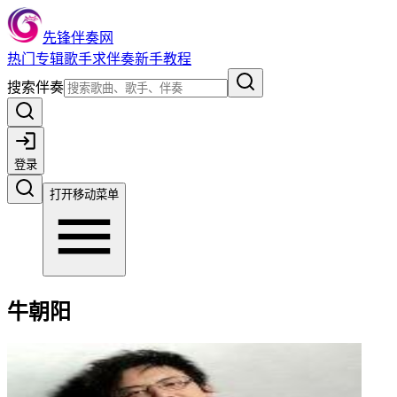
先锋伴奏网
热门
专辑
歌手
求伴奏
新手教程
搜索伴奏
登录
打开移动菜单
牛朝阳