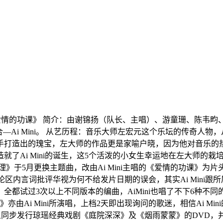
：《爱情的功课》 简介：由谢锦扬（队长、主唱）、游童珊、陈
合—Ai Mini。 从艺历程：音乐大师左宏元这个乐坛的传奇人
手打造出的瑰宝，左大师的作品更是家喻户晓，因为他对音乐的
就了Ai Mini的诞生，这5个活泼的小女生幸运地在左大师的栽
》于5月更换主题曲，改由Ai Mini主唱的《爱情的功课》
论区内言词批评华视为何不给发片日期的误会，其实Ai Mini跟
试过3次以上不同版本的编曲，AiMini也唱了不下6种不同的
由Ai Mini所演唱，上档2天即出现询问的歌迷，相信Ai Min
辑，且同步发行琼瑶经典戏剧《庭院深深》及《烟雨蒙蒙》的DVD，