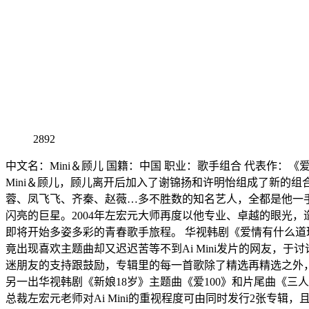
2892
中文名：Mini＆顾儿 国籍：中国 职业：歌手组合 代表作
Mini＆顾儿，顾儿离开后加入了谢锦扬和许明怡组成了新的组
蓉、凤飞飞、齐秦、赵薇…多不胜数的知名艺人，全都是他一
闪亮的巨星。2004年左宏元大师再度以他专业、卓越的眼光，造
即将开始多姿多彩的青春歌手旅程。 华视韩剧《爱情有什么道理
竟出现喜欢主题曲却又迟迟苦等不到Ai Mini发片的网友，于讨
迷朋友的支持跟鼓励，专辑里的每一首歌除了精选再精选之外，全都
另一出华视韩剧《新娘18岁》主题曲《爱100》和片尾曲《三人》亦
总裁左宏元老师对Ai Mini的重视程度可由同时发行2张专