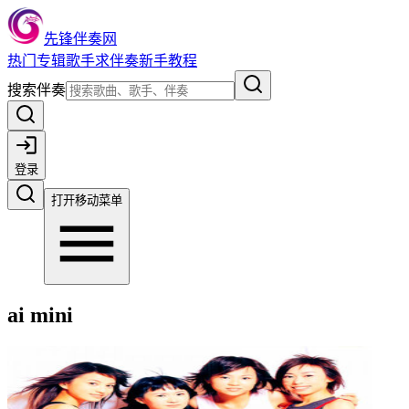
先锋伴奏网
热门
专辑
歌手
求伴奏
新手教程
搜索伴奏
登录
打开移动菜单
ai mini