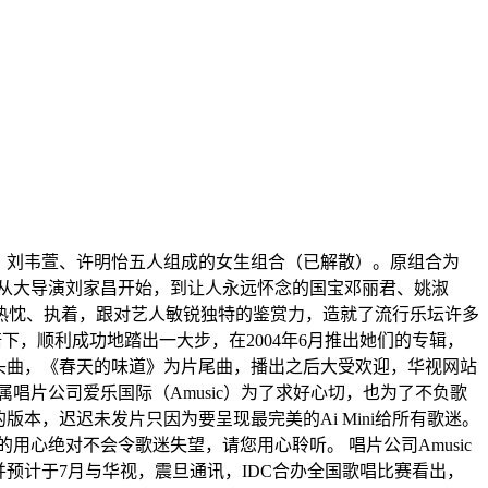
韦畇、刘韦萱、许明怡五人组成的女生组合（已解散）。原组合为
物，从大导演刘家昌开始，到让人永远怀念的国宝邓丽君、姚淑
热忱、执着，跟对艺人敏锐独特的鉴赏力，造就了流行乐坛许多
培下，顺利成功地踏出一大步，在2004年6月推出她们的专辑，
为片头曲，《春天的味道》为片尾曲，播出之后大受欢迎，华视网站
所属唱片公司爱乐国际（Amusic）为了求好心切，也为了不负歌
版本，迟迟未发片只因为要呈现最完美的Ai Mini给所有歌迷。
i的用心绝对不会令歌迷失望，请您用心聆听。 唱片公司Amusic
并预计于7月与华视，震旦通讯，IDC合办全国歌唱比赛看出，