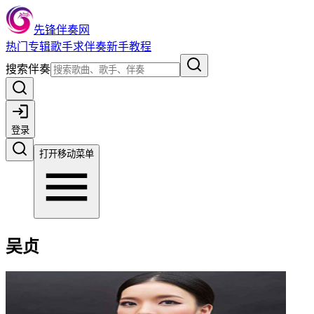
先锋伴奏网
热门
专辑
歌手
求伴奏
新手教程
搜索伴奏
登录
打开移动菜单
吴贞