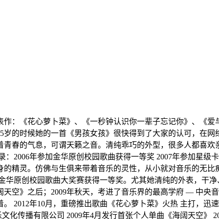
手 代表作：《花心萝卜菜》、《一秒钟认识你一辈子忘记你》、《
15岁的时候她的一首《男孩女孩》很快得到了大家的认可，在网
着青春的气息，可谓天籁之音。清纯乖巧的外型，很多人都喜欢
2006年参加金华原创校园歌曲获得一等奖 2007年参加星级卡
身的精灵。仿佛与生俱来带着音乐的灵性，从小就对音乐的无比
金华原创校园歌曲大奖赛获得一等奖。尤其她清纯的外表，干净、
空》之后；2009年秋天，考进了音乐界的最高学府 — 中央音乐
 2012年10月，重磅推出歌曲《花心萝卜菜》火热 主打，迅速蹿
化传播有限公司 2009年4月发行首张个人单曲《海阔天空》 200