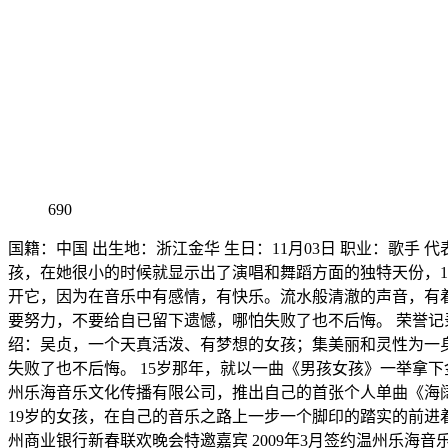
690
国籍：中国 出生地：浙江金华 生日：11月03日 职业：歌
孩，在她很小的时候就显示出了演唱和舞蹈方面的独特天份，
开它，因为在音乐中有感情，有快乐。流水般清澈的声音，有
要努力，不要给自已留下遗憾，哪怕失败了也不后悔。 荣誉记录：
绍：吴贞，一个天真活泼、有梦想的女孩；集美丽和灵性为一
失败了也不后悔。 15岁那年，就以一曲《男孩女孩》一举拿下
州乐海音乐文化传播有限公司，推出自己的首张个人单曲《海阔天
19岁的女孩，在自己的音乐之路上一步一个脚印的踏实的前进着。
州商业银行新春联欢晚会特邀嘉宾 2009年3月签约温州乐海音乐文