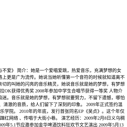
爱与不爱》 简介：她是一个爱唱爱跳，热爱音乐，充满梦想的女
络上更是广为流传。她说当她听懂第一个音符的时候就知道离不
亲切的叫她的闪亮的音乐精灵，她说音乐就是她的梦想，有梦想
拉OK获得优秀奖 2008年参加中学生合唱节获得一等奖 人物介
痴迷。音乐就是她的梦想，有梦想就要努力，不留下遗憾，哪怕
清澈的音质，给人们留下了深刻的印象。 2009年正式签约温
学院。 2010年的年底，发行首张同名EP《吴贞》。这个年仅
红网络 、传唱于大街小巷。 演艺经历：2009年2月8日义乌稠
9年5.1节应邀参加金华啤酒饮料狂欢节文艺演出 2009年5月13