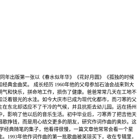
在同年出版第一张以《春水似年华》《花好月圆》《孤独的时候
典金曲奖。 成长经历 1960年他的父母参加石油会战来到大
朝气和快乐，拼命地工作，损伤了健康。爸爸常常几天在工地不
和泛着银光的水洼。如今大庆市已成为现代化都市，而刁寒的父
生在东北却适应不了干冷的气候，并且抗拒去幼儿园。远在扬州
中，影响了他以后的音乐生活。初中毕业后，刁寒弄了把吉他天
厅唱歌挣钱，而是用心结交更多的朋友，研究作词作曲的奥妙。这
文学经典随笔的集子，他看得很慢，一篇文章他常常会看一个星
。1993年他作词作曲的第一批歌曲被吴琼买下，收在专辑里，