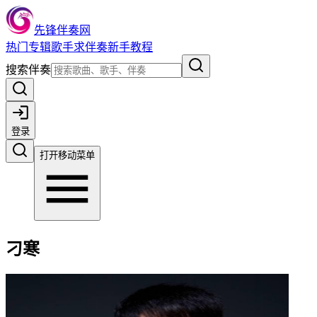
先锋伴奏网
热门
专辑
歌手
求伴奏
新手教程
搜索伴奏
登录
打开移动菜单
刁寒