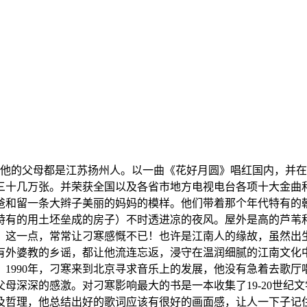
，他的父母都是江苏扬州人。以一曲《花好月圆》唱红国内，并
十几万张。并荣获全国以及各省市地方电视电台各项十大金曲和经
爸和留一条大辫子美丽的妈妈的模样。他们带着那个年代特有的
特有的用土坯垒成的房子）不时透进凉的夜风。屋外是高的芦苇
，这一点，常常让刁寒感慨不已！也许是江南人的缘故，虽然出
有外婆教的乡谣，都让他流连忘返，浸守在温润细腻的江南文化
1990年，刁寒来到北京寻求音乐上的发展，他没有急着去歌
母深深的感激。对刁寒影响最大的书是一本收集了19-20世纪
哲理，他总结出好的歌词应该有很好的画面感，让人一下子记住