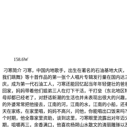
158.6W
刁寒简介 刁寒，中国内地歌手，出生在著名的石油基地大庆
我们跳舞》等十首作品的第一张个人唱片专辑发行量在国内达三
庆，成为第一代石油工人，刁寒还能回忆起当年年轻健壮的爸
回家，妈妈带着他们姐弟三人在灯下干活，干打垒（东北地区
母却都已经老了，对舒适新潮的生活也并未表现出很大的兴趣
的外婆常常把他接去，江南的河，江南的水，江南的小船，还
天在家练，在家里唱，妈妈不高兴，问他，你能唱出口饭来吗？
个时期，他全靠家里资助，谈到这里，刁寒眼里流露出对年迈父
期，咀嚼再三，余香满口，他喜欢杨朔山水散文的清丽雕琢以及