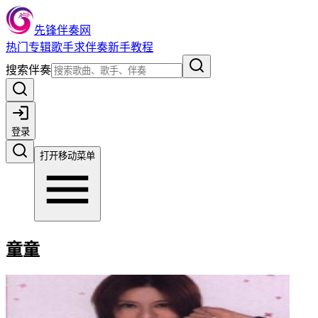
先锋伴奏网
热门
专辑
歌手
求伴奏
新手教程
搜索伴奏
登录
打开移动菜单
童童