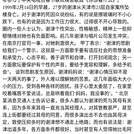
年参与了中央电视台春节联欢晚会歌舞《你想看什么》。
1999年2月14日的早晨，27岁的谢津从天津市23层自家寓所坠
楼身亡。对于谢津的死因众说纷纭，有的说是擦玻璃时不小心
跌下，也有的说是因为工作压力很大、过得很不开心导致的。
圈内一些人士认为，谢津个性突出，性格敏感，精神上一些抑
郁情绪对她也有负面影响。前几年谢津与唱片公司发生冲突，
在南京打官司一事，对她刺激很大。 甲丁表示：“谢津的悲剧
给我们一个警示，这就是一方面歌手要有适应社会的思想准备
和承受力，心态平和，善于调节和自律，打开封闭观念；另一
方面歌坛要保护有个性的声音，要给予宽容和理解，多给予机
会”。 谈到悲剧发生原因，谢津妈妈说：“谢津心情压抑不是
一天两天的事了，外人难以理解她的苦衷。这几年面临大大小
小的压力，受到各种各样的困扰。孩子心里太委屈了，在家里
咬着嘴唇不爱说话，总是哄着我们‘妈妈，我没事的’。” 北京
某消息灵通人士告诉记者，很多人都认为谢津的死与其母有关
系，因为多年来其母一直充当其经理人，对其管教甚严，甚至
连上街都要经过其母的同意，而很多演出去不去也由其母决
定，致使压抑多时的谢津想不通走上绝路；而也有说法是：谢
津出道多年，各方面条件都很好，当时甚至有人觉得她比毛阿