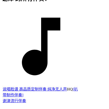
说唱脸谱 高品质定制伴奏 纯净无人声
HQ
[
扒
带制作伴奏
]
谢津
流行伴奏