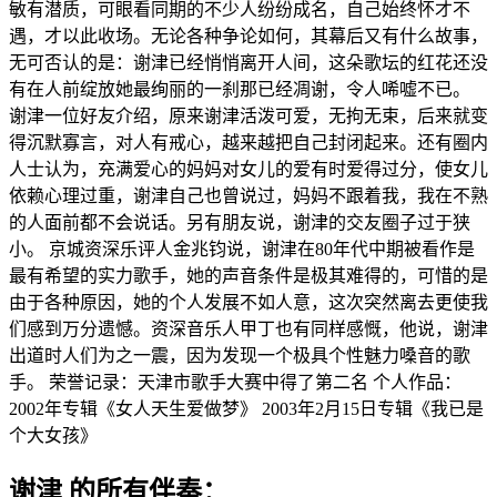
敏有潜质，可眼看同期的不少人纷纷成名，自己始终怀才不
遇，才以此收场。无论各种争论如何，其幕后又有什么故事，
无可否认的是：谢津已经悄悄离开人间，这朵歌坛的红花还没
有在人前绽放她最绚丽的一刹那已经凋谢，令人唏嘘不已。
谢津一位好友介绍，原来谢津活泼可爱，无拘无束，后来就变
得沉默寡言，对人有戒心，越来越把自己封闭起来。还有圈内
人士认为，充满爱心的妈妈对女儿的爱有时爱得过分，使女儿
依赖心理过重，谢津自己也曾说过，妈妈不跟着我，我在不熟
的人面前都不会说话。另有朋友说，谢津的交友圈子过于狭
小。 京城资深乐评人金兆钧说，谢津在80年代中期被看作是
最有希望的实力歌手，她的声音条件是极其难得的，可惜的是
由于各种原因，她的个人发展不如人意，这次突然离去更使我
们感到万分遗憾。资深音乐人甲丁也有同样感慨，他说，谢津
出道时人们为之一震，因为发现一个极具个性魅力嗓音的歌
手。 荣誉记录：天津市歌手大赛中得了第二名 个人作品：
2002年专辑《女人天生爱做梦》 2003年2月15日专辑《我已是
个大女孩》
谢津 的所有伴奏：