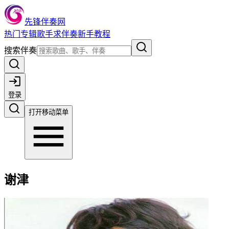
先锋伴奏网
热门
专辑
歌手
求伴奏
新手教程
搜索伴奏
登录
打开移动菜单
谢津