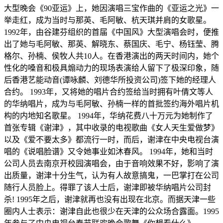
大型晚会《90亚运》上，她因演唱三宝作曲的《亚运之光》一
举走红，成为当时与那英、毛阿敏、杭天琪并肩的女歌星。
1992年，由谷建芬组织的首届《中国风》大型演唱会时，便推
出了她与毛阿敏、那英、解晓东、蔡国庆、毛宁、杨钰莹、腾
格尔、孙楠、侯牧人共10人。在香港演出的两天时间内，她个
性化的嗓音和极具煽动力的现场表演给人留下了极深印象，随
后香港艺能动音(谭咏麟、刘德华所投资公司)签下她的经理人
合约。 1993年，又将她的唱片合约签给当时拥有叶倩文等人
的华纳唱片，成为与毛阿敏、孙楠一样的首批签约海外唱片机
构的内地知名歌星。 1994年，华纳花费八十万元为她制作了
首张专辑《谢津》，其中收录的电视歌曲《女人天生爱做梦》
以及《爱不要太多》都流行一时，而后，谢津在中央电视台演
唱的《说唱脸谱》又令她事业如沐春风。 1994年，她和当时
公司人员去南京开校园演唱会，由于音响效果不好，影响了演
出质量，谢津十分生气，认为有人故意搞鬼，一巴掌打在公司
随行人员脸上。得罪了该人士后，谢津即被华纳唱片公司封
杀! 1995年之后，谢津就再也没有出现在北京。而据天津一些
圈内人士表示：谢津自此也很少在天津的公众场合露面。1995