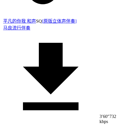
平凡的你我 和声
SQ
[
原版立体声伴奏
]
马良
流行伴奏
3′60″
732
kbps