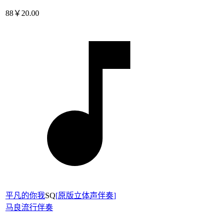
88
￥20.00
平凡的你我
SQ
[
原版立体声伴奏
]
马良
流行伴奏