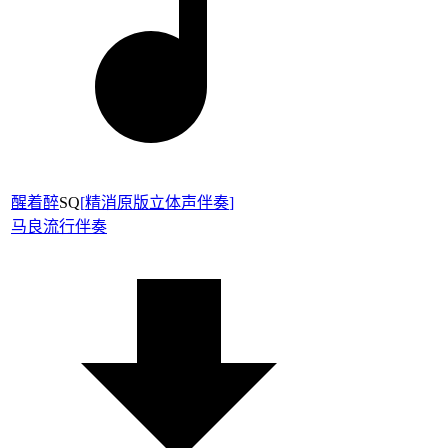
醒着醉
SQ
[
精消原版立体声伴奏
]
马良
流行伴奏