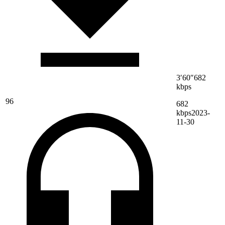
3′60″
682
kbps
96
682
kbps
2023-
11-30