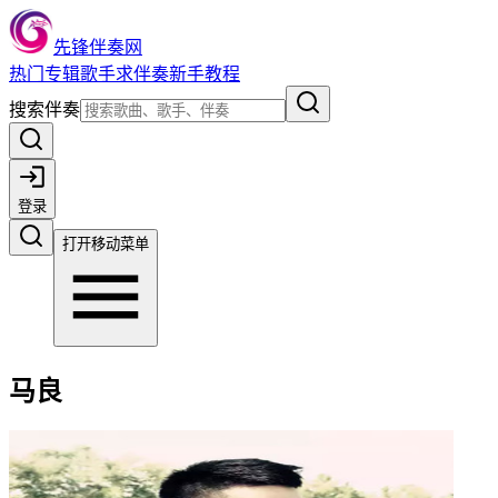
先锋伴奏网
热门
专辑
歌手
求伴奏
新手教程
搜索伴奏
登录
打开移动菜单
马良