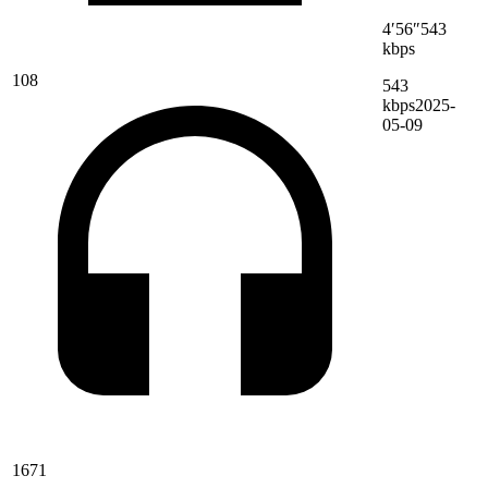
4′56″
543
kbps
108
543
kbps
2025-
05-09
1671