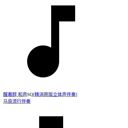
醒着醉 和声
SQ
[
精消原版立体声伴奏
]
马良
流行伴奏