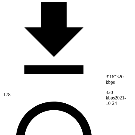
3′16″
320
kbps
320
178
kbps
2021-
10-24