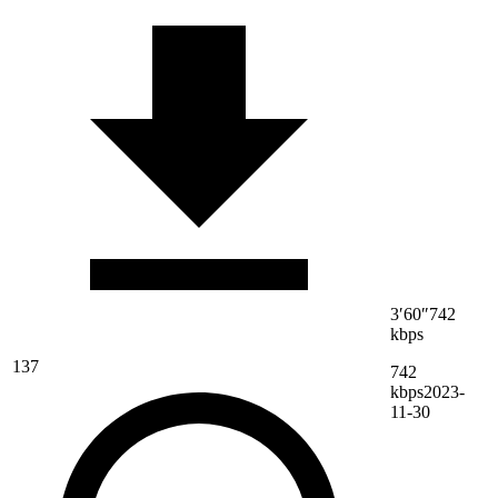
3′60″
742
kbps
137
742
kbps
2023-
11-30