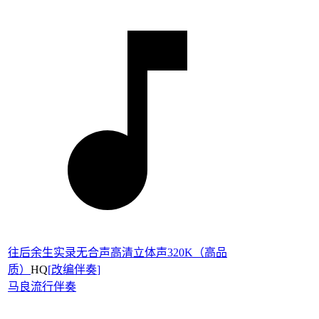
往后余生实录无合声高清立体声320K（高品
质）
HQ
[
改编伴奏
]
马良
流行伴奏