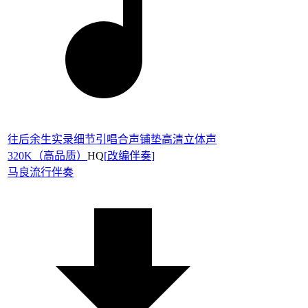
往后余生实录细节引唱合声铺垫高清立体声
320K（高品质）
HQ
[
改编伴奏
]
马良
流行伴奏