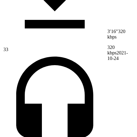
3′16″
320
kbps
320
33
kbps
2021-
10-24