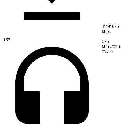
3′49″
675
kbps
167
675
kbps
2026-
07-10