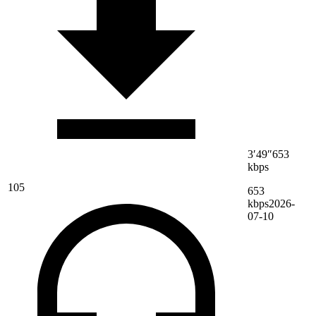
3′49″
653
kbps
105
653
kbps
2026-
07-10