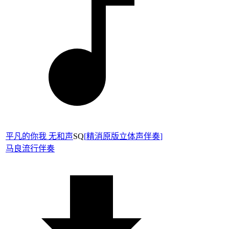
平凡的你我 无和声
SQ
[
精消原版立体声伴奏
]
马良
流行伴奏