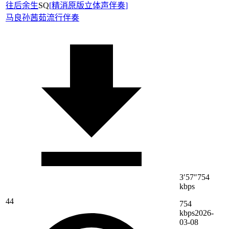
往后余生
SQ
[
精消原版立体声伴奏
]
马良
孙茜茹
流行伴奏
3′57″
754
kbps
44
754
kbps
2026-
03-08