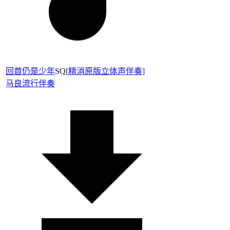
回首仍是少年
SQ
[
精消原版立体声伴奏
]
马良
流行伴奏