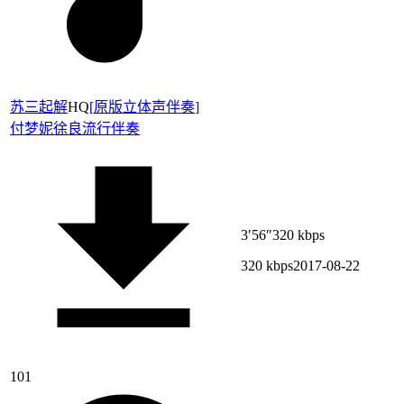
苏三起解
HQ
[
原版立体声伴奏
]
付梦妮
徐良
流行伴奏
3′56″
320 kbps
320 kbps
2017-08-22
101