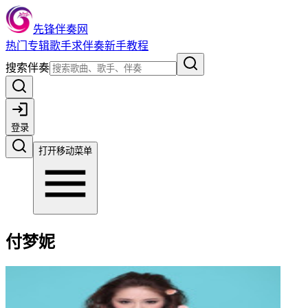
先锋伴奏网
热门
专辑
歌手
求伴奏
新手教程
搜索伴奏
登录
打开移动菜单
付梦妮