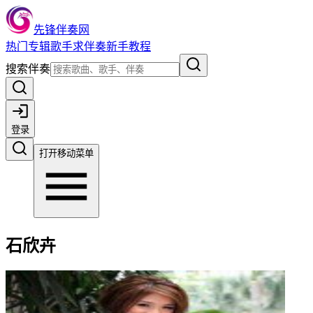
先锋伴奏网
热门
专辑
歌手
求伴奏
新手教程
搜索伴奏
登录
打开移动菜单
石欣卉