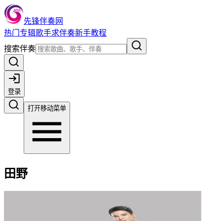
先锋伴奏网
热门
专辑
歌手
求伴奏
新手教程
搜索伴奏
登录
打开移动菜单
田野