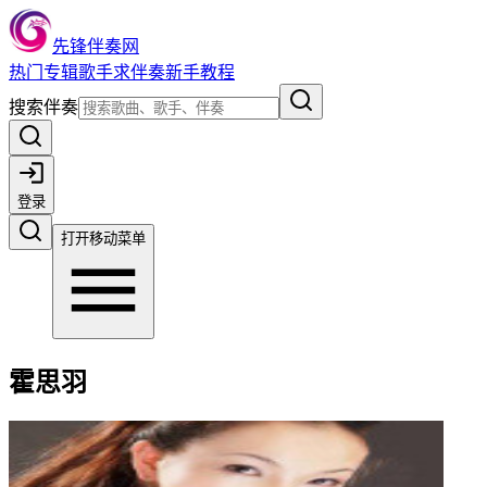
先锋伴奏网
热门
专辑
歌手
求伴奏
新手教程
搜索伴奏
登录
打开移动菜单
霍思羽