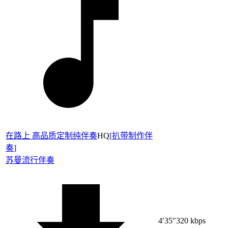
在路上 高品质定制纯伴奏
HQ
[
扒带制作伴
奏
]
苏曼
流行伴奏
4′35″
320 kbps