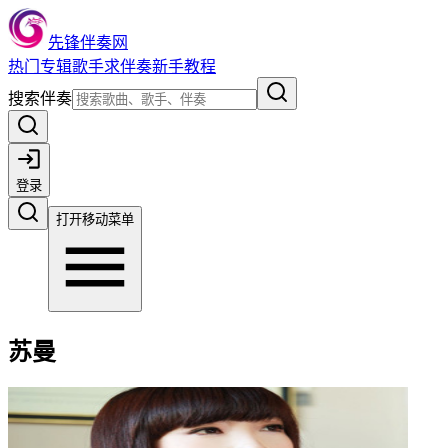
先锋伴奏网
热门
专辑
歌手
求伴奏
新手教程
搜索伴奏
登录
打开移动菜单
苏曼