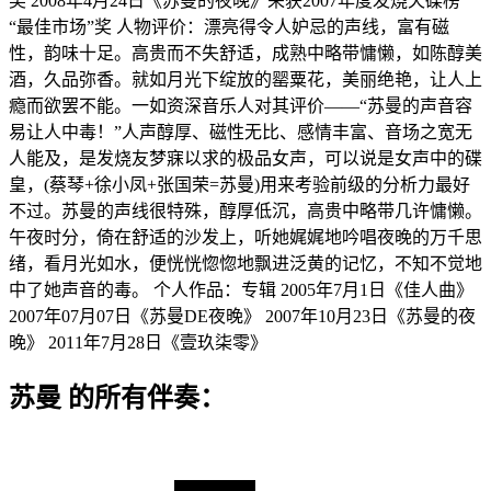
奖 2008年4月24日《苏曼的夜晚》荣获2007年度发烧天碟榜
“最佳市场”奖 人物评价：漂亮得令人妒忌的声线，富有磁
性，韵味十足。高贵而不失舒适，成熟中略带慵懒，如陈醇美
酒，久品弥香。就如月光下绽放的罂粟花，美丽绝艳，让人上
瘾而欲罢不能。一如资深音乐人对其评价——“苏曼的声音容
易让人中毒！”人声醇厚、磁性无比、感情丰富、音场之宽无
人能及，是发烧友梦寐以求的极品女声，可以说是女声中的碟
皇，(蔡琴+徐小凤+张国荣=苏曼)用来考验前级的分析力最好
不过。苏曼的声线很特殊，醇厚低沉，高贵中略带几许慵懒。
午夜时分，倚在舒适的沙发上，听她娓娓地吟唱夜晚的万千思
绪，看月光如水，便恍恍惚惚地飘进泛黄的记忆，不知不觉地
中了她声音的毒。 个人作品：专辑 2005年7月1日《佳人曲》
2007年07月07日《苏曼DE夜晚》 2007年10月23日《苏曼的夜
晚》 2011年7月28日《壹玖柒零》
苏曼 的所有伴奏：