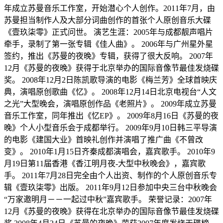
年成立苏曼音乐工作室，开始潜心个人创作。2011年7月，由
苏曼担当制作人及大部分词曲创作的首张个人原创音乐大碟
《壹玖柒零》正式问世。 演艺生涯：2005年与成都靓声唱片
牵手，录制了第一张专辑《佳人曲》。 2006年与广州星外星
签约，推出《苏曼的夜晚》专辑，获得了很大反响。 2007年
12月《苏曼的夜晚》获得于北京举办的国际音像节最佳发烧碟
奖。 2008年12月2日陈凯歌导演的电影《梅兰芳》全球首映庆
典，演唱原创歌曲《忆》。 2008年12月14日北京电视台“人文
之光”大型晚会，演唱原创作品《老照片》。 2009年成立苏曼
音乐工作室，同年推出《忆EP》。 2009年8月16日《苏曼的夜
晚》个人小型音乐会于成都举行。 2009年9月10日韩三平导演
的电影《建国大业》首映礼创作并演唱了推广曲《不曾改
变》。 2010年1月15日齐秦成都演唱会，嘉宾歌手。 2010年9
月19日第11届香港《香江明月夜-大型中秋晚会》，嘉宾歌
手。 2011年7月28日完全由个人出资、制作的个人原创音乐专
辑《壹玖柒零》出版。 2011年9月12日参加中央三台中秋晚会
“万家邀明月－－一起过中秋”嘉宾歌手。 荣誉记录：2007年
12月《苏曼的夜晚》获得在北京举办的国际音像节最佳发烧碟