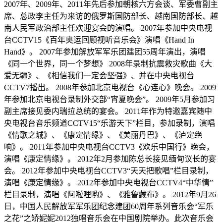
2007年、2009年、2011年先后参加朝核六方会谈、军委曹副主
席、总政李主任为来访的俄罗斯国防部长、越南国防部长、越
南人民军政治部主任欢迎宴会的演唱。 2007年参加中央电视
台CCTV15《百年奥运回顾视听音乐会》演唱《Hand In
Hand》。 2007年参加解放军军乐团建团55周年演出，演唱
《同一个世界，同一个梦想》 2008年录制抗震救灾歌曲《大
爱无疆》、《相信我们一定会坚强》、并在中央电视台
CCTV7播出。 2008年参加北京电视台《心连心》晚会。 2009
年参加北京电视台录制外交部“宵夏晚会”。 2009年5月参加习
副主席接见委内瑞拉总统的宴会。 2011年作为特邀嘉宾随中
央电视台音乐频道CCTV15“乐游天下”栏目，参加录制，演唱
《情歌之城》、《康定情缘》、《美丽丹巴》、《泸定绝
响》。 2011年参加中央电视台CCTV3《欢乐中国行》晚会，
演唱《康定情缘》。 2012年2月参加陈总长接见缅甸议长的宴
会。 2012年参加中央电视台CCTV3“天天把歌唱”栏目录制，
演唱《康定情缘》。 2012年参加中央电视台CCTV4“中华情”
栏目录制，演唱《阿啦哩哟》、《雅鲁藏布》。 2012年9月26
日，中国人民解放军军乐团纪念建团60周年系列音乐会“军乐
之花”之矫妮妮2012独唱音乐会在中国剧院举办。此次音乐会