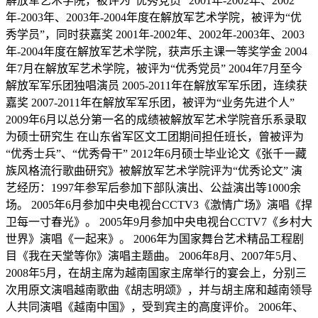
解放军艺术学院，被评为“优秀党员” 2001年-2002年、2002
年-2003年、2003年-2004年度在解放军艺术学院，被评为“优
秀学员”，同时获嘉奖 2001年-2002年、2002年-2003年、2003
年-2004年度在解放军艺术学院，获声乐主课一等奖学金 2004
年7月在解放军艺术学院，被评为“优秀党员” 2004年7月至今
解放军军乐团独唱演员 2005-2011年在解放军军乐团，连续获
嘉奖 2007-2011年在解放军军乐团，被评为“业务先进个人”
2009年6月以总分第一名的成绩被解放军艺术学院音乐系录取
为硕士研究生 在山东省军区文工团期间担任班长，曾被评为
“优秀士兵”、“优秀骨干” 2012年6月硕士毕业论文《张千一藏
族风格流行歌曲研究》被解放军艺术学院评为“优秀论文” 演
艺经历：1997年参军后参加下部队演出、公益演出等1000余
场。 2005年6月参加中央电视台CCTV3《激情广场》演唱《捍
卫每一寸春光》。 2005年9月参加中央电视台CCTV7《乡村大
世界》演唱《一起来》。 2006年为国家舞台艺术精品工程剧
目《我在天堂等你》演唱主题曲。 2006年8月、2007年5月、
2008年5月，在胡主席为越南国家主席举行的宴会上，分别三
次用原文演唱越南歌曲《胡志明颂》，并与胡主席和越南领导
人共同演唱《越南中国》，受到宾主的高度评价。 2006年、