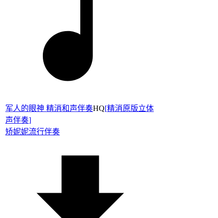
军人的眼神 精消和声伴奏
HQ
[
精消原版立体
声伴奏
]
矫妮妮
流行伴奏