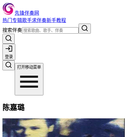
先锋伴奏网
热门
专辑
歌手
求伴奏
新手教程
搜索伴奏
登录
打开移动菜单
陈嘉璐