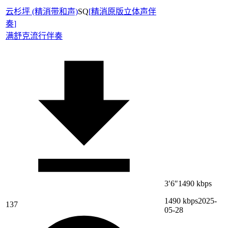
云杉坪 (精消带和声)
SQ
[
精消原版立体声伴
奏
]
满舒克
流行伴奏
3′6″
1490 kbps
1490 kbps
2025-
137
05-28