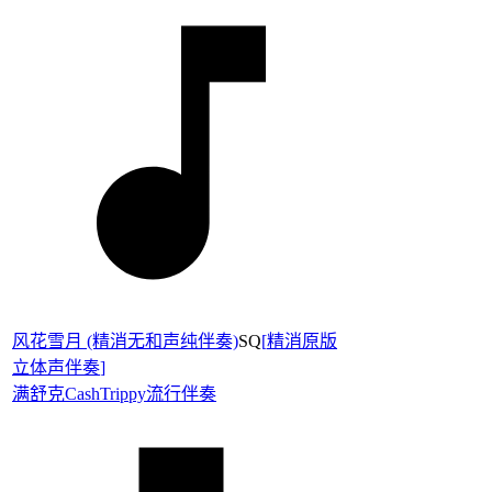
风花雪月 (精消无和声纯伴奏)
SQ
[
精消原版
立体声伴奏
]
满舒克
CashTrippy
流行伴奏