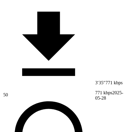
3′35″
771 kbps
771 kbps
2025-
50
05-28