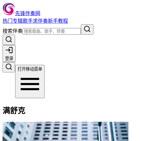
先锋伴奏网
热门
专辑
歌手
求伴奏
新手教程
搜索伴奏
登录
打开移动菜单
满舒克