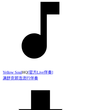
Yellow Soul
HQ
[
官方Live伴奏
]
满舒克
郭浩
流行伴奏