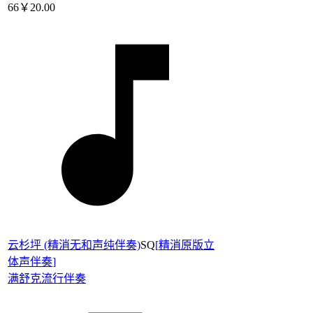
66
￥20.00
云杉坪 (精消无和声纯伴奏)
SQ
[
精消原版立
体声伴奏
]
满舒克
流行伴奏