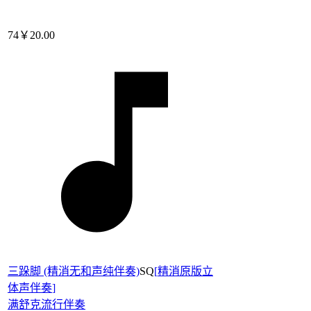
74
￥20.00
三跺脚 (精消无和声纯伴奏)
SQ
[
精消原版立
体声伴奏
]
满舒克
流行伴奏