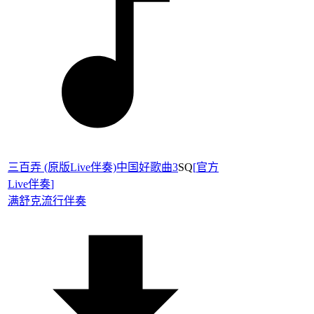
三百弄 (原版Live伴奏)中国好歌曲3
SQ
[
官方
Live伴奏
]
满舒克
流行伴奏