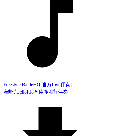
Freestyle Battle
HQ
[
官方Live伴奏
]
满舒克
JelloRio李佳隆
流行伴奏