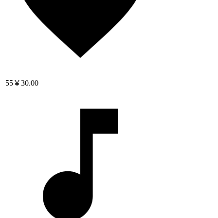
55
￥30.00