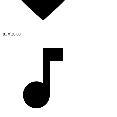
81
￥30.00