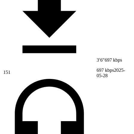
3′6″
697 kbps
697 kbps
2025-
151
05-28