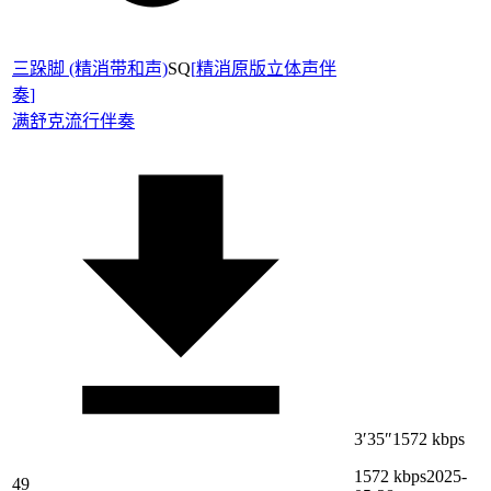
三跺脚 (精消带和声)
SQ
[
精消原版立体声伴
奏
]
满舒克
流行伴奏
3′35″
1572 kbps
1572 kbps
2025-
49