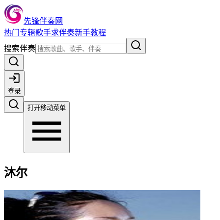
先锋伴奏网
热门
专辑
歌手
求伴奏
新手教程
搜索伴奏
登录
打开移动菜单
沐尔