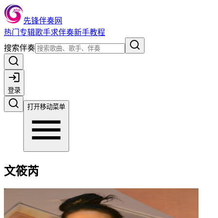
先锋伴奏网
热门
专辑
歌手
求伴奏
新手教程
搜索伴奏
登录
打开移动菜单
文筱芮