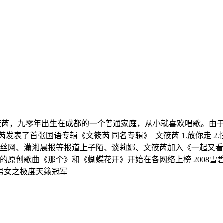
简介：筱芮，九零年出生在成都的一个普通家庭，从小就喜欢唱歌。
表了首张国语专辑《文筱芮 同名专辑》 文筱芮 1.放你走 2.快乐的
湖南卫视粉丝网、潇湘晨报等报道上子陌、谈莉娜、文筱芮加入《一起又看流
筱芮的原创歌曲《那个》和《蝴蝶花开》开始在各网络上榜 2008雪碧我
度男女之极度天籁冠军