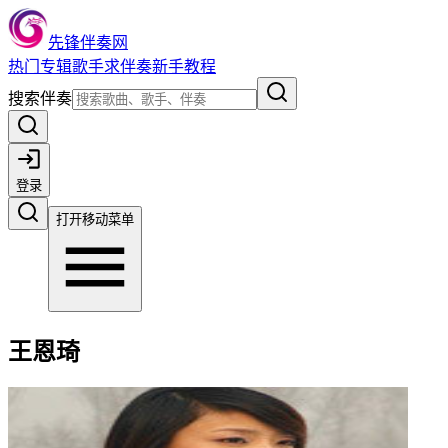
先锋伴奏网
热门
专辑
歌手
求伴奏
新手教程
搜索伴奏
登录
打开移动菜单
王恩琦