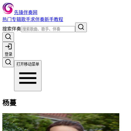
先锋伴奏网
热门
专辑
歌手
求伴奏
新手教程
搜索伴奏
登录
打开移动菜单
杨蔓