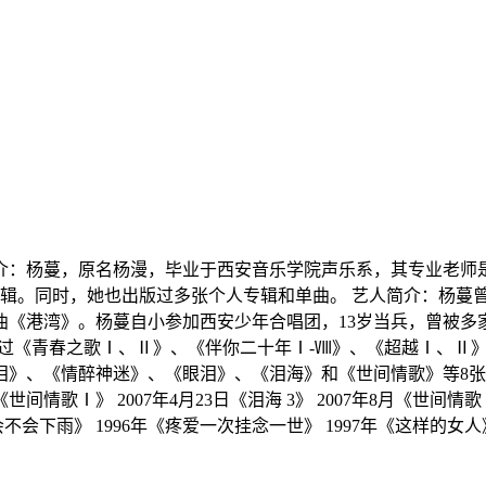
 简介：杨蔓，原名杨漫，毕业于西安音乐学院声乐系，其专业老师是悉
专辑。同时，她也出版过多张个人专辑和单曲。 艺人简介：杨蔓
曲《港湾》。杨蔓自小参加西安少年合唱团，13岁当兵，曾被多
，出版过《青春之歌Ⅰ、Ⅱ》、《伴你二十年Ⅰ-Ⅷ》、《超越Ⅰ、
、《情醉神迷》、《眼泪》、《泪海》和《世间情歌》等8张个人或
1月《世间情歌Ⅰ》 2007年4月23日《泪海 3》 2007年8月《世间情
不会下雨》 1996年《疼爱一次挂念一世》 1997年《这样的女人》 