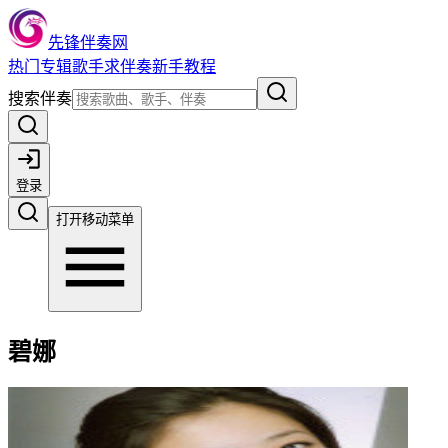
先锋伴奏网
热门
专辑
歌手
求伴奏
新手教程
搜索伴奏
登录
打开移动菜单
碧娜