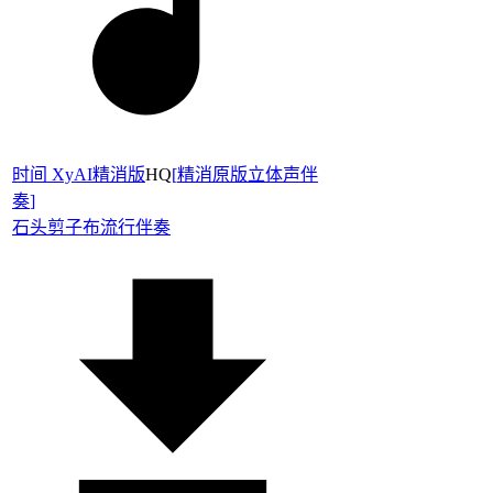
时间 XyAI精消版
HQ
[
精消原版立体声伴
奏
]
石头剪子布
流行伴奏