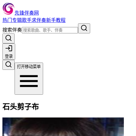
先锋伴奏网
热门
专辑
歌手
求伴奏
新手教程
搜索伴奏
登录
打开移动菜单
石头剪子布