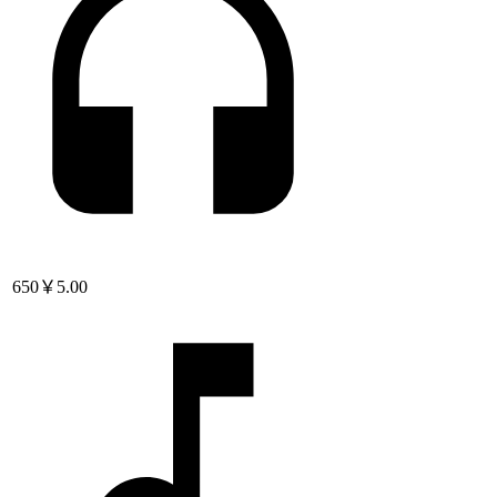
650
￥5.00