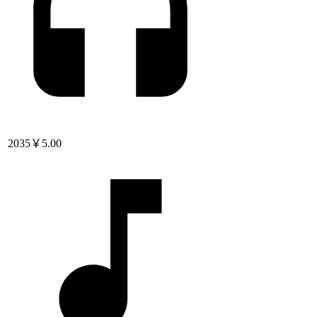
2035
￥5.00