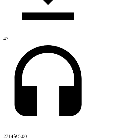
47
2714
￥5.00