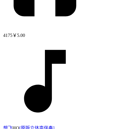
4175
￥5.00
想飞
HQ
[
原版立体声伴奏
]