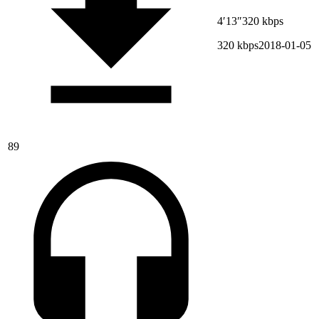
4′13″
320 kbps
320 kbps
2018-01-05
89