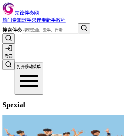
先锋伴奏网
热门
专辑
歌手
求伴奏
新手教程
搜索伴奏
登录
打开移动菜单
Spexial