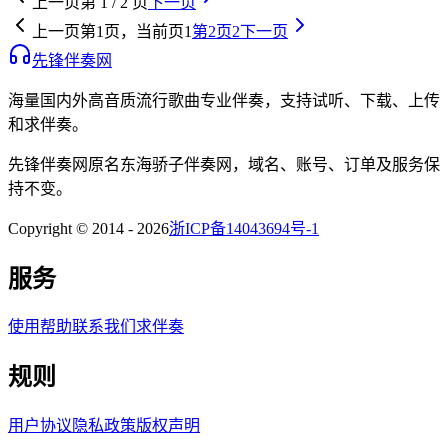
上一页
第
1
/
2
页
下一页
上一页
第
1
页，当前页
1
第
2
页
2
下一页
先锋伴奏网
海量国内外高音质流行歌曲专业伴奏，支持试听、下载、上传
和求伴奏。
先锋伴奏网
原名
东海骄子伴奏网
，域名、账号、订单及服务保
持不变。
Copyright © 2014 -
2026
浙ICP备14043694号-1
服务
使用帮助
联系我们
求伴奏
规则
用户协议
隐私政策
版权声明