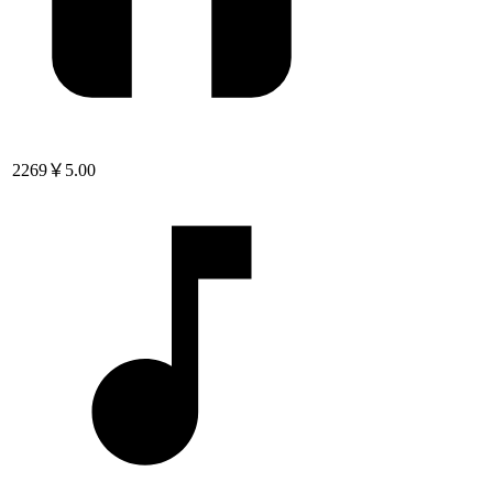
2269
￥5.00