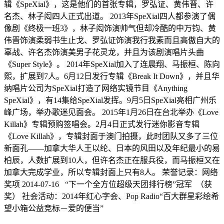
辑《SpeXial》，这是他们的首张专辑，罗弘证、黄伟晋、许
名杰、林子闳四人正式出道。 2013年SpeXial四人都参演了偶
像剧《终极一班3》，林子闳饰演帅气但却冷酷的中万钧、黄
伟晋饰演柔弱书生止戈、罗弘证饰演我行我素而且高傲自大的
辜战、许名杰饰演美男子花灵龙，并且为该剧演唱片头曲
《Super Style》。 2014年SpeXial加入了连晨翔、马振桓、陈向
熙，扩展到7人。6月12日发行专辑《Break It Down》，并且华
纳唱片公司为SpeXial打造了网络实镜节目《Anything
SpeXial》，有14集给SpeXial发挥。9月5日SpeXial亮相广州乐
峰广场，举办歌迷见面会。 2015年1月26日在台北举办《Love
Killah》专辑预购签唱会。2月4日正式发行迷你影音专辑
《Love Killah》，专辑封面于澳门拍摄，此时团队又多了三位
新面孔——加拿大华人王以纶、日本的风田以及年纪最小的易
柏辰，人数扩展到10人，但许名杰正在服兵役，而马振桓又在
加拿大完成学业，所以专辑封面上只有8人。 荣誉记录：网络
奖项 2014-07-16 “下一个全方位超级天团排行榜”冠军 （获
奖） 社会活动：2014年红心字会、Pop Radio“百大群星彩绘希
望小箱公益竞标－爱的便当”