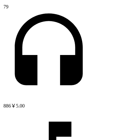
79
886
￥5.00