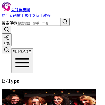
先锋伴奏网
热门
专辑
歌手
求伴奏
新手教程
搜索伴奏
登录
打开移动菜单
E-Type