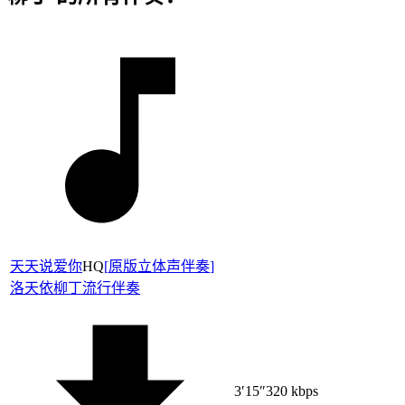
天天说爱你
HQ
[
原版立体声伴奏
]
洛天依
柳丁
流行伴奏
3′15″
320 kbps