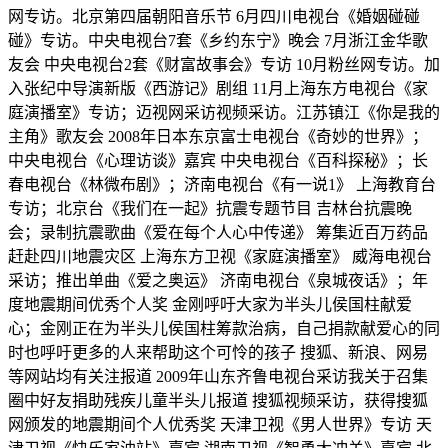
网专访。北京第四届朝阳音乐节 6月四川电视台《婚姻碰碰
碰》专访。中央电视台7套《乡约东宁》晚会 7月浙江金华歌
友会 中央电视台2套《财富故事会》专访 10月粉丝网专访。加
入张纪中导演新版《西游记》剧组 11月上海东方电视台《家
庭演播室》专访；迈视网采访视频采访。江苏镇江《你是我的
主角》歌友会 2008年日本东京富士电视台《奇妙的世界》；
中央电视台《心理访谈》嘉宾 中央电视台《百科探秘》；长
春电视台《林微布剧》；济南电视台《有一说1》 上海教育台
专访；北京台《我们在一起》抗震专题节目 吉林台抗震晚
会；录制抗震歌曲《爱在每个人心中传递》 筹集近百万药品
赶赴四川地震灾区 上海东方卫视《家庭演播室》 威海电视台
采访；推出单曲《爱之奥运》 济南电视台《泉城夜话》；年
度地震期间优秀个人奖 金刚呼吁大家为半头儿侯国柱献爱
心；金刚正在为半头儿侯国柱筹款治病，自己捐款献爱心的同
时也呼吁更多的人来帮助这个可怜的孩子 搜狐、新浪、网易
等网站均有关注报道 2009年山东齐鲁电视台采访我关于召集
圈中好友捐助残疾儿童半头儿报道 搜狐视频采访，获得搜狐
网颁发的地震期间个人优秀奖 天津卫视《男人世界》专访 天