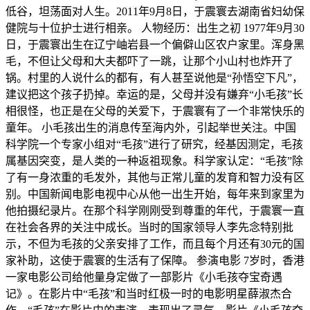
低谷，坦荡面对人生。2011年9月8日，于震寰去湖南省妇幼保
健院与十位护士进行相亲。 人物经历：出生之初 1977年9月30
日，于震寰出生在辽宁岫岩县一个偏僻山区农户家里。浑身黑
毛，不但让父母和大夫都吓了一跳，让那个小山村也炸开了
锅。村里的人说什么的都有，有人甚至说他是“孙悟空下凡”，
建议把这个孩子扔掉。幸运的是，父母并没有嫌弃“小毛孩”长
相很怪，也正是在父母的关爱下，于震寰有了一个非常快乐的
童年。 小毛孩出生的消息传至海内外，引起举世关注。中国
科学院一个专家小组对“毛孩”进行了研究，经基因测定，毛孩
属基因突变，是人类的一种返祖现象。科学家认定：“毛孩”除
了有一身浓重的毛发外，其他与正常儿童的发育和智力没有区
别。中国新闻电影电视中心从他一出生开始，每年来到家里为
他拍摄纪录片。在那个科学刚刚受到尊重的年代，于震寰一直
在社会各界的关注中成长。当时的国家领导人李先念特别批
示，不但为毛孩的父亲安排了工作，而且每个月还有30元的国
家补助，这使于震寰的生活有了保障。 参演电影 7岁时，香港
一家电影公司给他量身定做了一部影片《小毛孩夺宝奇遇
记》。在影片中“毛孩”和当时红极一时的电影明星薛淑杰合