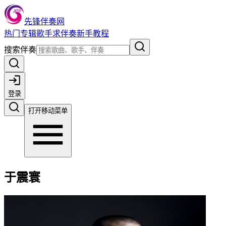
先锋伴奏网
热门
专辑
歌手
求伴奏
新手教程
搜索伴奏
登录
打开移动菜单
于震寰