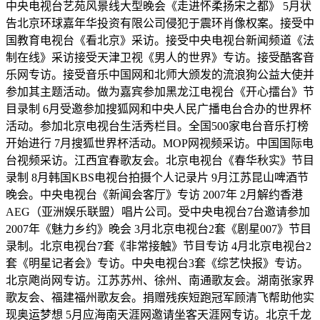
中央电视台艺苑风景线大型晚会《走进怀柔扬宋之都》 5月状
告北京环球嘉年华投资有限公司侵犯于震环肖像权案。接受中
国教育电视台《看北京》采访。接受中央电视台新闻频道《法
制在线》采访接受天津卫视《男人的世界》专访。接受酷客音
乐网专访。接受音乐中国网和北师大颁发的流浪狗公益大使并
参加其主题活动。做为嘉宾参加黑龙江电视台《开心擂台》节
目录制 6月受邀参加搜狐网和中央人民广播电台合办的世界杯
活动。参加北京电视台生活秀栏目。全国500家电台音乐打榜
开始进行 7月搜狐世界杯活动。MOP网视频采访。中国国际电
台视频采访。江西宜春歌友会。北京电视台《春华秋实》节目
录制 8月韩国KBS电视台拍摄个人记录片 9月江苏昆山啤酒节
晚会。中央电视台《新闻会客厅》专访 2007年 2月解约香港
AEG（亚洲娱乐联盟）唱片公司。受中央电视台7台邀请参加
2007年《魅力乡约》晚会 3月北京电视台2套《剧星007》节目
录制。北京电视台7套《非常接触》节目专访 4月北京电视台2
套《明星记者会》专访。中央电视台3套《综艺快报》专访。
北京飑尚网专访。江苏苏州、徐州、南通歌友会。湖南张家界
歌友会、福建福州歌友会。捐赠残疾短跑冠军顾清飞帮助他实
现奥运梦想 5月应海南天涯网邀请坐客天涯网专访。北京千龙