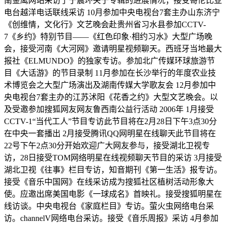
南金鹰网站采访了于震环关于专辑的进展情况；接受哥伦比亚
电台越洋电话联线采访 10月参加中央电视台7套主办山东济宁
《创维情，文化行》文艺晚会赴贵州省习水县参加CCTV-
7《乡约》特别节目——《红色印象·相约习水》大型广场晚
会，接受河南《大河网》邀请明星视频聊天。西班牙当地最大
报社《ELMUNDO》的独家专访。参加北广传媒环球旅游节
目《大话游》的节目录制 11月参加在长沙举行的年度农业技
术博览会之大型广场演出及湖南传媒大学歌友会 12月参加中
央电视台7套主办的江苏沭阳《花香之约》大型文艺晚会。以
及受邀参加搜狐网友网友鲁西南公益行活动 2006年 1月接受
CCTV-1“当代工人”节目专访此节目将在2月28日下午3点30分
在中央一套播出 2月接受腾讯QQ网明星在线聊天此节目将在
22号下午2点30分开始欢迎广大网友参与，接受湖北卫视专
访，28日接受TOM网络明星在线视频聊天节目的采访 3月接受
湖北卫视《往事》栏目专访，知音期刊《第一生活》报专访。
接受《音乐中国网》在线采访成为搜狐社区植树活动形象大
使。应邀出席美国电影《一球成名》首映礼。接受搜狐明星在
线访谈。中央电视台《家庭栏目》专访。萤火虫网络电台采
访。channelV网络电台采访。接受《音乐周报》采访 4月参加