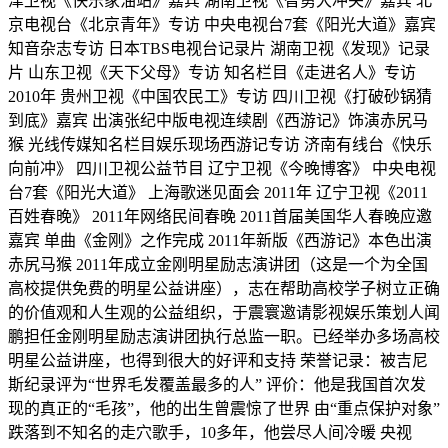
津卫视《快乐家油站》嘉宾 湖南卫视《智勇大冲关》嘉宾 北
京电视台《北京青年》专访 中央电视台7套《阳光大道》嘉宾
知音杂志专访 日本TBS电视台记录片 湖南卫视《发现》记录
片 山东卫视《天下父母》专访 知名栏目《走进名人》专访
2010年 贵州卫视《中国农民工》专访 四川卫视《打破砂锅猜
到底》嘉宾 出演张纪中版电视连续剧《西游记》饰演赤尻马
猴 光线传媒知名栏目娱乐现场西游记专访 济南有线台《快乐
向前冲》 四川卫视公益节目 辽宁卫视《今晚博客》 中央电视
台7套《阳光大道》 上海歌迷见面会 2011年 辽宁卫视《2011
百姓春晚》 2011年网络民间春晚 2011首届美国华人春晚应邀
嘉宾 单曲《金刚》之作完成 2011年新版《西游记》本色出演
赤尻马猴 2011年成立金刚明星励志演讲团（这是一个为全国
高校提供免费的明星公益讲座），志在帮助高校学子树立正确
的价值观和人生观的公益组织，于震寰邀请影视娱乐策划人闻
鹏担任金刚明星励志演讲团执行总监一职。已经举办多场高校
明星公益讲座，也得到很大的好评和支持 荣誉记录：被吉尼
斯纪录评为“世界毛发覆盖最多的人” 评价：他是我国首次发
现的真正的“毛孩”，他的出生曾震惊了世界 由“重点保护对象”
跌落到不知名的走穴歌手，10多年，他尝尽人间冷暖 央视