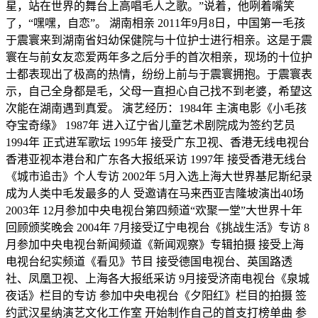
星，站在世界的舞台上高唱毛人之歌。”说着，他咧着嘴笑
了，“嘿嘿，自恋”。 湖南相亲 2011年9月8日，中国第一毛孩
于震寰来到湖南省妇幼保健院与十位护士进行相亲。这是于震
寰在与前女友恋爱两年多之后分手的首次相亲，现场的十位护
士都表现出了极高的热情，纷纷上前与于震寰拥抱。于震寰表
示，自己全身都是毛，父母一直担心自己找不到老婆，希望这
次能在湖南遇到真爱。 演艺经历：1984年 主演电影《小毛孩
夺宝奇缘》 1987年 进入辽宁省儿童艺术剧院成为签约艺员
1994年 正式进军歌坛 1995年 接受广东卫视、香港无线电视台
香港亚视本港台和广东各大报纸采访 1997年 接受香港无线台
《城市追击》个人专访 2002年 5月入选上海大世界基尼斯纪录
成为人类中毛发最多的人 受邀请在马来西亚吉隆坡演出40场
2003年 12月参加中央电视台第四频道“欢聚一堂”大世界十年
回顾颁奖晚会 2004年 7月接受辽宁电视台《挑战生活》专访 8
月参加中央电视台新闻频道《新闻观察》专辑拍摄 接受上海
电视台纪实频道《看见》节目 接受德国电视台、英国路透
社、凤凰卫视、上海各大报纸采访 9月接受济南电视台《泉城
夜话》栏目的专访 参加中央电视台《夕阳红》栏目的拍摄 签
约武汉星纳演艺文化工作室 开始制作自己的首支打榜单曲 参