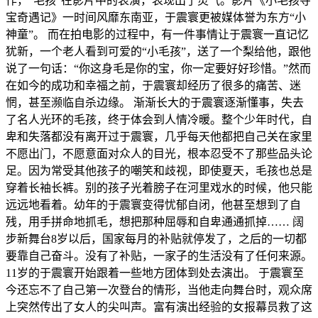
作，“毛孩”在影片中的表演，表现出了灵气。影片《小毛孩夺
宝奇遇记》一时间风靡东南亚，于震寰更被媒体誉为东方“小
神童”。 而在拍电影的过程中，有一件事情让于震寰一直记忆
犹新，一个老人看到可爱的“小毛孩”，送了一个梨给他，跟他
说了一句话：“你这身毛是你的宝，你一定要好好珍惜。”然而
在如今的成功和幸福之前，于震寰却经历了很多的痛苦、迷
惘，甚至濒临自杀边缘。 渐渐长大的于震寰逐渐懂事，失去
了名人光环的毛孩，终于体会到人情冷暖。整个少年时代，自
卑和失落都没有离开过于震寰，几乎每天他都把自己关在家里
不愿出门，不愿意面对众人的目光，根本忍受不了那些品头论
足。因为常受其他孩子的嘲笑和歧视，即使夏天，毛孩也总是
穿着长袖长裤。别的孩子光着膀子在河里戏水的时候，他只能
远远地看着。幼年的于震寰变得忧郁自闭，他甚至想到了自
残，用手拼命地抓毛，想把那种屈辱和自卑通通抓掉…… 阔
步新舞台8岁以后，国家每月的补贴就停发了，之后的一切都
要靠自己奋斗。没有了补贴，一家子的生活没有了任何来源。
11岁的于震寰开始跟着一些地方团体到处去演出。 于震寰至
今还忘不了自己第一次登台的情形，当他走向舞台时，观众席
上突然传出了女人的尖叫声。富有演出经验的女报幕员救了这