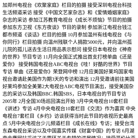
加郑州电视台《欢聚家庭》栏目的拍摄 接受深圳电视台科技
生活频道采访 接受《中国文艺家杂志》和《爱情婚姻家庭》
杂志的采访 参加江苏教育电视台《成长不烦恼》节目的拍摄
参加东方卫视《东方夜谈》节目的录制 参加浙江电视台钱江
都市频道《谈话》栏目的拍摄 10月参加温州有线电视台《与
你同行》栏目拍摄 向温州残联个人捐款5000元，并向温州孤
儿院的孤儿送去生活日用品表示慰问 接受日本电视台《神奇
的世界》节目专访 11月向全国正式推出首支打榜单曲《还是
爱你》 接受韩国电视台ABC电视台《哇！好酷的世界》节目
专访 单曲《还是爱你》荣登网中榜 12月应美国好莱坞国家电
视台邀请赴美国作为期3天的专访和演出 12月受邀请前往美国
好莱坞参加全美第2大电视台ABC电视节目演出，接受美国杂
志的采访以及韩国BBC.韩国SBS，日本电视台的节目专访
2005年 2月全国30场巡回演出开始 3月中央电视台10套栏目
《讲述》专访 4月中央电视台10套栏目《交流》作为嘉宾 中央
电视台7套栏目《乡约》访谈获得当时此节目的收视历史最高
点 5月中央电视台少儿频道栏目《成长在线》专访；接受台湾
东森电视台采访以及中国嘉实传媒《财富中国》的专访 6月湖