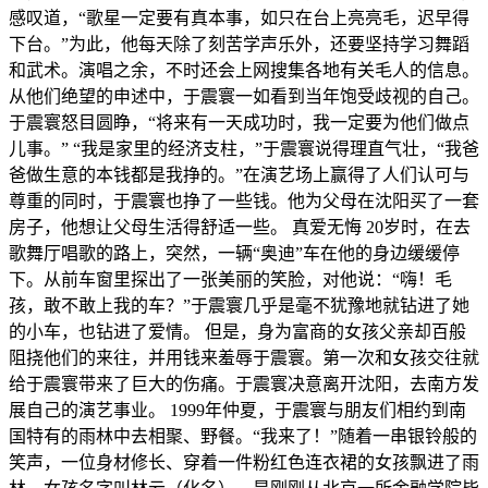
感叹道，“歌星一定要有真本事，如只在台上亮亮毛，迟早得
下台。”为此，他每天除了刻苦学声乐外，还要坚持学习舞蹈
和武术。演唱之余，不时还会上网搜集各地有关毛人的信息。
从他们绝望的申述中，于震寰一如看到当年饱受歧视的自己。
于震寰怒目圆睁，“将来有一天成功时，我一定要为他们做点
儿事。” “我是家里的经济支柱，”于震寰说得理直气壮，“我爸
爸做生意的本钱都是我挣的。”在演艺场上赢得了人们认可与
尊重的同时，于震寰也挣了一些钱。他为父母在沈阳买了一套
房子，他想让父母生活得舒适一些。 真爱无悔 20岁时，在去
歌舞厅唱歌的路上，突然，一辆“奥迪”车在他的身边缓缓停
下。从前车窗里探出了一张美丽的笑脸，对他说：“嗨！毛
孩，敢不敢上我的车？”于震寰几乎是毫不犹豫地就钻进了她
的小车，也钻进了爱情。 但是，身为富商的女孩父亲却百般
阻挠他们的来往，并用钱来羞辱于震寰。第一次和女孩交往就
给于震寰带来了巨大的伤痛。于震寰决意离开沈阳，去南方发
展自己的演艺事业。 1999年仲夏，于震寰与朋友们相约到南
国特有的雨林中去相聚、野餐。“我来了！”随着一串银铃般的
笑声，一位身材修长、穿着一件粉红色连衣裙的女孩飘进了雨