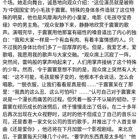
个场。她走向舞台，诚恳地向观众介绍：“这位演员就是被称
为‘中国国宝’的小毛孩于震寰。特殊的身体条件造就了这位特
殊的明星，他也是风靡海内外的小童星，电影《毛孩夺宝奇
缘》中的男主角。”观众安静下来，静静地欣赏于震寰的歌
声。演唱完毕，于震寰用他那富有磁性的嗓音道出了内心的独
白：“我和大家一样是一个有血有肉、有着丰富情感的人。只
不过我的身体比你们多了一层厚厚的毛。但是，我爱艺术，爱
歌唱，我愿用我的歌声与大家交融。”观众席上沉寂了一阵，
突然间，雷鸣般的掌声响起来了，人们用掌声接纳了这个特殊
的少年。然而，令于震寰意想不到的是，观众席上突然有人大
喊：“这不可能，毛孩是猴子变的，他根本不会说话，怎么会
唱歌。”“脱衣服，让我们看看是真是假……”于震寰呆在了那
里：“我真的这么丑、这么可怕吗？……”认可自己对于震寰来
说是一个漫长而痛苦的过程。但凭着一股子不认输的韧劲，于
震寰在经历成长的迷惘后，终于慢慢走出了低谷。在二十多年
后再次出现在大众视野时，这时的他不但成立了自己的音乐公
司，还是香港一家文化公司的签约歌手，并推出了个人首支单
曲《还是爱你》，他还将在下月加盟一个影视剧组。 来北京
后，于震寰每天只睡几个小时。“要学的东西真是太多啦！”他