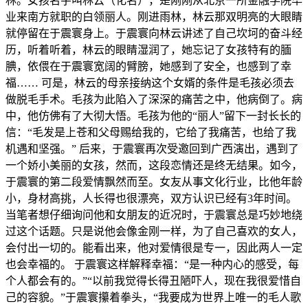
林。女孩名字叫林云（化名），是刚刚从北京一所金融学院毕
业来南方就职的白领丽人。刚进雨林，林云那双明亮的大眼睛
就停留在于震寰身上。于震寰向林云讲述了自己坎坷的奋斗经
历，听着听着，林云的眼睛湿润了，她忘记了女孩特有的腼
腆，依偎在于震寰宽阔的臂膀，她感到了安全，也感到了幸
福…… 可是，林云的母亲接纳这个女婿的条件是毛孩必须去
做脱毛手术。毛孩为此陷入了深深的痛苦之中，他病倒了。病
中，他仿佛有了大彻大悟。毛孩为他的“丽人”留下一封长长的
信：“毛发是上苍和父母赐给我的，它给了我痛苦，也给了我
机遇和坚强。” 后来，于震寰再次受邀回到广西演出，遇到了
一个娇小美丽的女孩，然而，这段恋情还是终无结果。如今，
于震寰的第二段爱情飘然而至。女友从事文化行业，比他年龄
小，身材高挑，人长得也很漂亮，双方认识已经有3年时间。
当笔者想仔细询问他和女朋友的近况时，于震寰总是巧妙地绕
过这个话题。只是说他会像金刚一样，为了自己喜欢的女人，
会付出一切的。能看出来，他对爱情很是专一，因此两人一定
也会幸福的。 于震寰这样解释幸福：“是一种内心的感受，每
个人都会有的。”“以前我觉得长得丑陋吓人，现在我很爱惜自
己的容貌。”于震寰攥着拳头，“我要成为世界上唯一的毛人歌