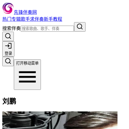
先锋伴奏网
热门
专辑
歌手
求伴奏
新手教程
搜索伴奏
登录
打开移动菜单
刘鹏