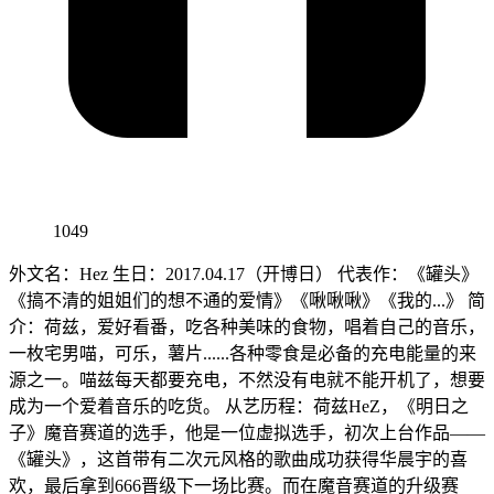
1049
外文名：Hez 生日：2017.04.17（开博日） 代表作：《罐头》
《搞不清的姐姐们的想不通的爱情》《啾啾啾》《我的...》 简
介：荷兹，爱好看番，吃各种美味的食物，唱着自己的音乐，
一枚宅男喵，可乐，薯片......各种零食是必备的充电能量的来
源之一。喵兹每天都要充电，不然没有电就不能开机了，想要
成为一个爱着音乐的吃货。 从艺历程：荷兹HeZ，《明日之
子》魔音赛道的选手，他是一位虚拟选手，初次上台作品——
《罐头》，这首带有二次元风格的歌曲成功获得华晨宇的喜
欢，最后拿到666晋级下一场比赛。而在魔音赛道的升级赛