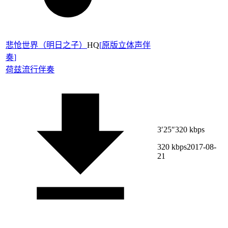
悲怆世界（明日之子）
HQ
[
原版立体声伴
奏
]
荷兹
流行伴奏
3′25″
320 kbps
320 kbps
2017-08-
21