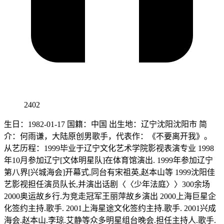
2402
生日：1982-01-17 国籍：中国 出生地：辽宁沈阳沈阳市 简
介：何雨谦，大陆原创男歌手，代表作：《不要离开我》。
从艺历程：1999毕业于辽宁文化艺术学院影视表演专业 1998
年10月参加辽宁[文体明星队]在体育馆演出. 1999年参加辽宁
第八界[兴城海会]开幕式,同台有宋祖英,赵本山等 1999沈阳佳
艺影视担任演员队长,并演出话剧〈〈少年法庭〉〉300余场
2000奥运故乡行.为竞走冠军王丽萍故乡演出 2000上海巨星企
化签约主持.歌手. 2001上海星途文化签约主持.歌手. 2001兴成
海会.赵本山.李琼.艾静等众多明星组台晚会.担任主持人.歌手.