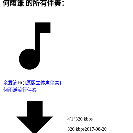
何雨谦 的所有伴奏：
亲爱滴
HQ
[
原版立体声伴奏
]
何雨谦
流行伴奏
4′1″
320 kbps
320 kbps
2017-08-20