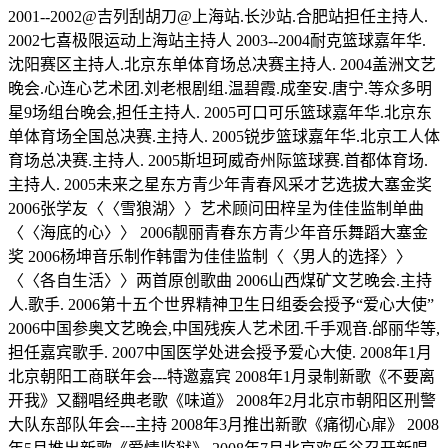
2001--2002@吉列刮胡刀@上海站.长沙站.合肥站担任主持人.
2002七喜极限运动上海站主持人 2003--2004耐克篮球嘉年华.
沈阳赛区主持人.北京东单体育场总决赛主持人. 2004盖洲文艺
晚会.心连心艺术团.刘老根剧组.温碧霞.成奎安.唐宁.等众多明
星9场组台晚会,担任主持人. 2005可口可乐篮球嘉年华.北京东
单体育场全国总决赛.主持人. 2005锐步篮球嘉年华.北京工人体
育场总决赛.主持人. 2005斯坦珂威奇州际篮球赛.首都体育场.
主持人. 2005未来之星东方青少年青春风采才艺选拔大塞金奖
2006张学友〈〈雪狼湖〉〉艺术顾问田梓呈为佳佳监制单曲
〈〈海底的心〉〉 2006靓丽青春东方青少年音乐舞蹈大塞金
奖 2006杨坤音乐制作韩雷为佳佳监制〈〈男人的选择〉〉
〈〈各自生活〉〉两首原创歌曲 2006山西煤矿文艺晚会.主持
人.歌手. 2006第十五个世界精神卫生日组委会授予“爱心大使”
2006中国参奥文艺晚会,中国残疾人艺术团.千手观音.邰丽华等,
担任嘉宾歌手. 2007中国医学处进会授予爱心大使. 2008年1月
北京朝阳工商联年会---特邀嘉宾 2008年1月录制新歌《不要离
开我》又翻唱经典老歌《味道》 2008年2月北京市朝阳区刑警
大队东部队年会---主持 2008年3月推出新歌《痛彻心扉》 2008