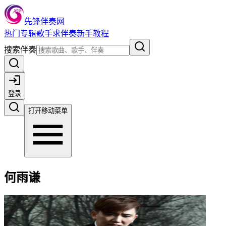
先锋伴奏网
热门
专辑
歌手
求伴奏
新手教程
搜索伴奏
登录
打开移动菜单
何雨谦