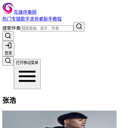
先锋伴奏网
热门
专辑
歌手
求伴奏
新手教程
搜索伴奏
登录
打开移动菜单
张浩