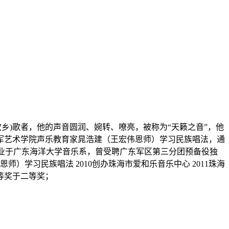
的故乡)歌者，他的声音圆润、婉转、嘹亮，被称为“天籁之音”，他
军艺术学院声乐教育家晁浩建（王宏伟恩师）学习民族唱法，通
毕业于广东海洋大学音乐系，曾受聘广东军区第三分团预备役独
师）学习民族唱法 2010创办珠海市爱和乐音乐中心 2011珠海
一等奖于二等奖；