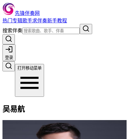
先锋伴奏网
热门
专辑
歌手
求伴奏
新手教程
搜索伴奏
登录
打开移动菜单
吴易航