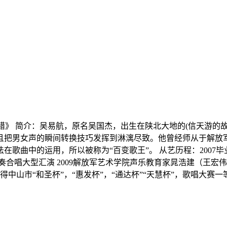
让我犯的错》 简介：吴易航，原名吴国杰，出生在陕北大地的(信天游
且把男女声的瞬间转换技巧发挥到淋漓尽致。他曾经师从于解放
在歌曲中的运用，所以被称为“百变歌王”。 从艺历程：2007
合唱大型汇演 2009解放军艺术学院声乐教育家晁浩建（王宏伟恩
次获得中山市“和圣杯”，“惠发杯”，“通达杯”“天慧杯”，歌唱大赛