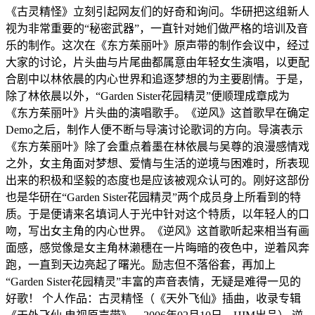
《古灵精怪》立刻引起网友们的好奇和询问。华研把这组新人
视为非常重要的“秘密武器”，一直针对她们做严格的培训及音
乐的制作。这次在《东方茱丽叶》原声带的制作会议中，经过
大家的讨论，片头曲与片尾曲都属意由年轻女生演唱，以更配
合剧中以林依晨的内心世界和追逐梦想的为主要剧情。于是，
除了林依晨以外，“Garden Sister花园精灵”便顺理成章成为
《东方茱丽叶》片头曲的演唱歌手。《逆风》这首歌早在确定
Demo之后，制作人便不断与导演讨论歌词的方向。导演表示
《东方茱丽叶》除了会重点着墨在林依晨与吴尊的浪漫感情戏
之外，女主角面对梦想、爱情与生活的逆境与困难时，所表现
出来的积极和坚毅的态度也是应该被观众认可的。刚好这部份
也是华研在“Garden Sister花园精灵”两个成员身上所看到的特
质。于是便请来名填词人于光中针对这个特质，以年轻人的口
吻，写出女主角的内心世界。《逆风》这首歌听起来相当有画
面感，感觉像是女主角林濑穗在一片晦暗的夜色中，逆着风奔
跑，一直到天边亮起了曙光。励志但不落俗套，再加上
“Garden Sister花园精灵”丰富的声音表情，无疑是难得一见的
好歌！ 个人作品：古灵精怪（《天外飞仙》插曲，收录专辑