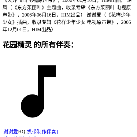
《天外飞仙 电视原声带》，2006年02月10日，HIM出品） 逆
风（《东方茱丽叶》主题曲，收录专辑《东方茱丽叶 电视原
声带》，2006年06月16日，HIM出品） 谢谢爱（《花样少年
少女》插曲，收录专辑《花样少年少女 电视原声带》，2006
年12月01日，HIM出品）
花园精灵 的所有伴奏：
谢谢爱
HQ
[
扒带制作伴奏
]