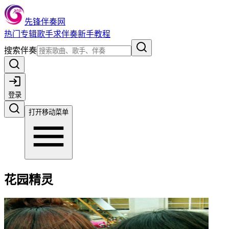
先锋伴奏网
热门
专辑
歌手
求伴奏
新手教程
搜索伴奏
登录
打开移动菜单
花园精灵