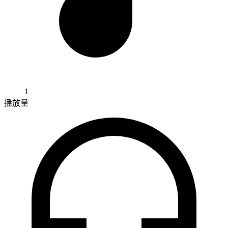
1
播放量