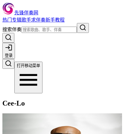
先锋伴奏网
热门
专辑
歌手
求伴奏
新手教程
搜索伴奏
登录
打开移动菜单
Cee-Lo