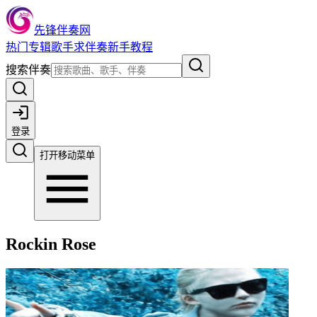
先锋伴奏网
热门
专辑
歌手
求伴奏
新手教程
搜索伴奏
登录
打开移动菜单
Rockin Rose