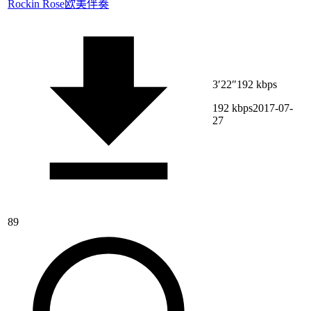
Rockin Rose
欧美伴奏
3′22″
192 kbps
192 kbps
2017-07-
27
89