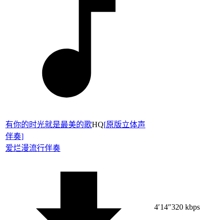
有你的时光就是最美的歌
HQ
[
原版立体声
伴奏
]
爱烂漫
流行伴奏
4′14″
320 kbps