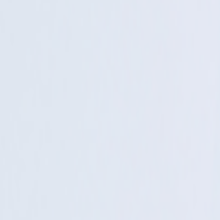
亲吻祖国
HQ
[
原版立体声伴奏
]
王丽达
民美伴奏