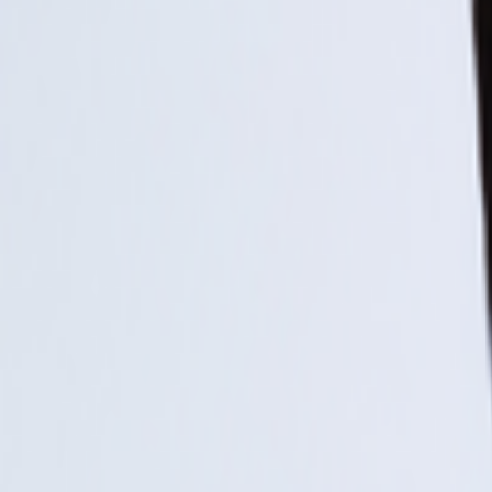
曲风
:
民美伴奏
收录
:
2019-09-04
没找到想要的伴奏？通过
导分轨
自动分离歌曲伴奏和人声
立即前往
变调下载
购买或获取伴奏后，可提交后台任务生成升降半音版本。网页
降
5
半音
自动变调
详情
等着我亲爱的人(二重唱版)伴奏由王丽达、王传亮演唱，属于